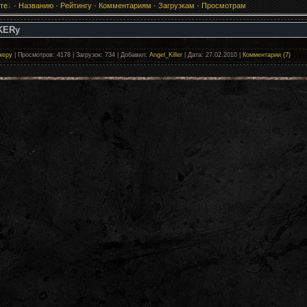
те
·
Названию
·
Рейтингу
·
Комментариям
·
Загрузкам
·
Просмотрам
KERу
керу
| Просмотров: 4178 | Загрузок: 734 | Добавил:
Angel_Killer
| Дата:
27.02.2010
|
Комментарии (7)