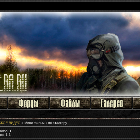
СКОЕ ВИДЕО
» Мини фильмы по сталкеру
иалов:
1
лов:
1-1