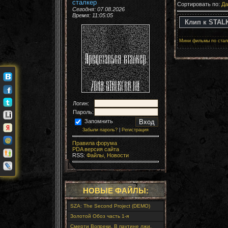
сталкер
Сортировать по:
Да
Сегодня: 07.08.2026
Время:
11:05:05
Клип к STAL
Мини фильмы по стал
Логин:
Пароль:
Запомнить
Забыли пароль?
|
Регистрация
Правила форума
PDA версия сайта
RSS:
Файлы,
Новости
НОВЫЕ ФАЙЛЫ:
SZA: The Second Project (DEMO)
Золотой Обоз часть 1-я
Смерти Вопреки. В паутине лжи.