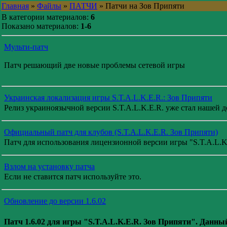
Главная
»
Файлы
»
ПАТЧИ
» Патчи на Зов Припяти
В категории материалов:
6
Показано материалов:
1-6
Мульти-патч
Патч решающий две новые проблемы сетевой игры
Украинская локализация игры S.T.A.L.K.E.R.: Зов Припяти
Релиз украиноязычной версии S.T.A.L.K.E.R. уже стал нашей 
Официальный патч для клубов (S.T.A.L.K.E.R. Зов Припяти)
Патч для использования лицензионной версии игры "S.T.A.L.K
Взлом на установку патча
Если не ставится патч используйте это.
Обновление до версии 1.6.02
Патч 1.6.02 для игры "S.T.A.L.K.E.R. Зов Припяти". Данн