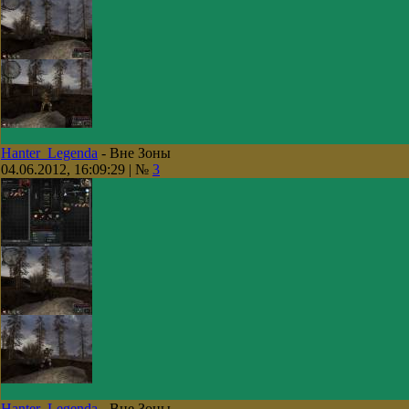
Hanter_Legenda
-
Вне Зоны
04.06.2012, 16:09:29 | №
3
Hanter_Legenda
-
Вне Зоны