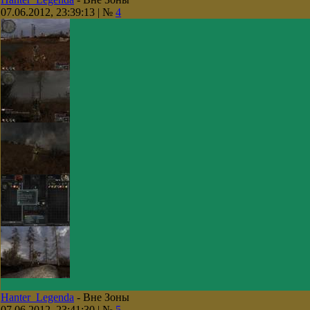
07.06.2012, 23:39:13 | №
4
Hanter_Legenda
-
Вне Зоны
07.06.2012, 23:41:30 | №
5