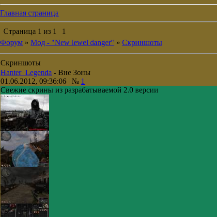
Главная страница
Страница
1
из
1
1
Форум
»
Мод - "New lewel danger"
»
Скриншоты
Скриншоты
Hanter_Legenda
-
Вне Зоны
01.06.2012, 09:36:06 | №
1
Свежие скрины из разрабатываемой 2.0 версии