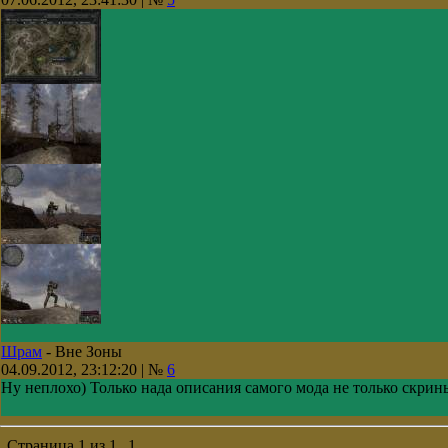
Шрам
-
Вне Зоны
04.09.2012, 23:12:20 | №
6
Ну неплохо) Только нада описания самого мода не только скри
Страница
1
из
1
1