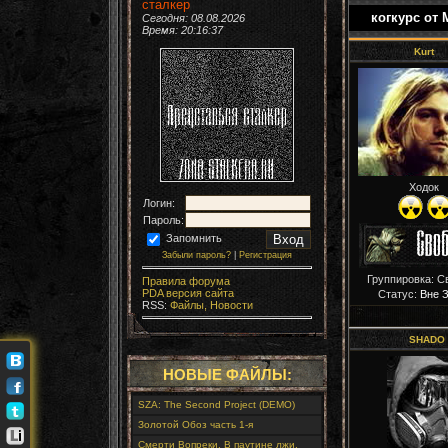
сталкер
когкурс от 
Сегодня: 08.08.2026
Время:
20:16:38
Kurt
Ходок
Логин:
Пароль:
Запомнить
Забыли пароль?
|
Регистрация
Группировка: С
Правила форума
PDA версия сайта
Статус:
Вне 
RSS:
Файлы,
Новости
SHADO
НОВЫЕ ФАЙЛЫ:
SZA: The Second Project (DEMO)
Золотой Обоз часть 1-я
Смерти Вопреки. В паутине лжи.