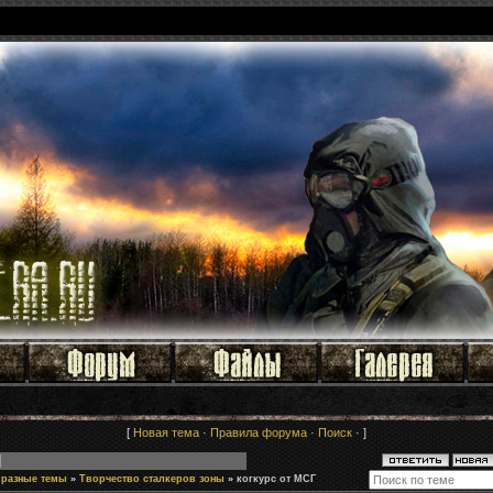
[
Новая тема
·
Правила форума
·
Поиск
· ]
 разные темы
»
Творчество сталкеров зоны
»
когкурс от МСГ