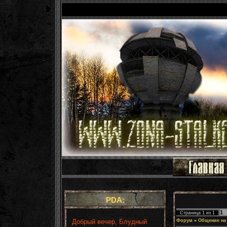
PDA:
1
Страница
1
из
1
Добрый вечер, Блудный
Форум
»
Общение на