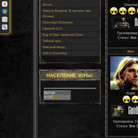
(Лето)
Опытны
Смерти Вопреки. В паутине лжи.
(Осень)
Chernobyl Chronicles
Связной v1.0
Группировка:
Fog Of War: Hardened Zone
Статус:
Вне 
Тайный путь
Опасный Вирус
Kurt
Call of Chernobyl
НАСЕЛЕНИЕ ЗОНЫ:
Ходок
Группировка: С
Статус:
Вне 