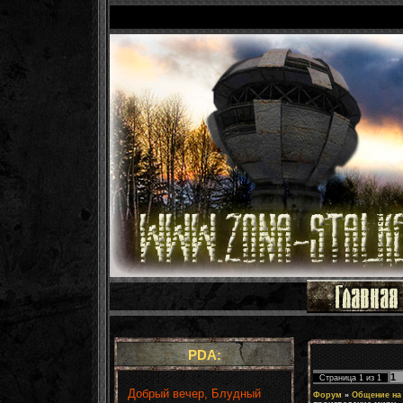
PDA:
1
Страница
1
из
1
Добрый вечер, Блудный
Форум
»
Общение на