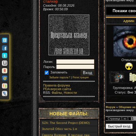
произведение миру.
сталкер
Сегодня: 08.08.2026
Время:
00:56:10
Покажи сво
АДМИН
Отмычка
Логин:
Пароль:
Запомнить
Забыли пароль?
|
Регистрация
Правила форума
Группировка: 
PDA версия сайта
Статус:
Вне 
RSS:
Файлы,
Новости
Форум
»
Общение на
произведение миру.
НОВЫЕ ФАЙЛЫ:
1
Страница
1
из
1
SZA: The Second Project (DEMO)
Золотой Обоз часть 1-я
Смерти Вопреки. В паутине лжи.