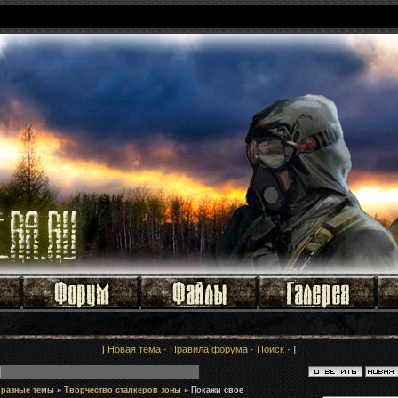
[
Новая тема
·
Правила форума
·
Поиск
· ]
 разные темы
»
Творчество сталкеров зоны
»
Покажи свое