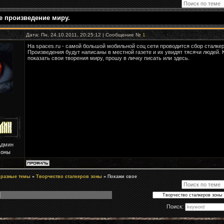
е произведение миру.
Дата: Пн, 24.10.2011, 20:25:12 | Сообщение №
1
На spaces.ru - самой большой мобильной соц сети проводится сбор сталкер
Произведения будут написаны в местной газете и их увидят тясячи людей. 
показать свои творения миру, прошу в личку писать или здесь.
Админ
Зоны
 разные темы
»
Творчество сталкеров зоны
»
Покажи свое
Поиск: