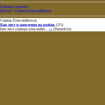
Главная страница
Форум
»
Сервер Zona-stalkera.ru
Сервер Zona-stalkera.ru
Бан лист и заявления на разбан.
(
2
/
5
)
Бан лист сервера zona-stalke...
»»
(
DanielGer
)