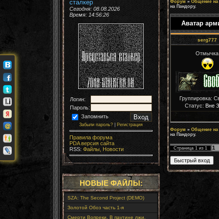
сталкер
Форум
»
Общение на
на Пандору.
Сегодня: 08.08.2026
Время:
14:56:26
Аватар арм
serg777
Отмычка
Группировка: С
Логин:
Статус:
Вне 
Пароль:
Запомнить
Забыли пароль?
|
Регистрация
Форум
»
Общение на
на Пандору.
Правила форума
PDA версия сайта
1
Страница
1
из
1
RSS:
Файлы,
Новости
НОВЫЕ ФАЙЛЫ:
SZA: The Second Project (DEMO)
Золотой Обоз часть 1-я
Смерти Вопреки. В паутине лжи.