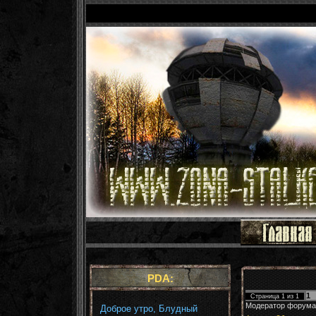
PDA:
1
Страница
1
из
1
Модератор форума
Доброе утро, Блудный