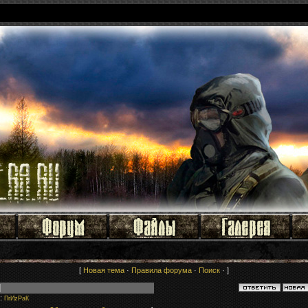
[
Новая тема
·
Правила форума
·
Поиск
· ]
:
ПrИzРaК