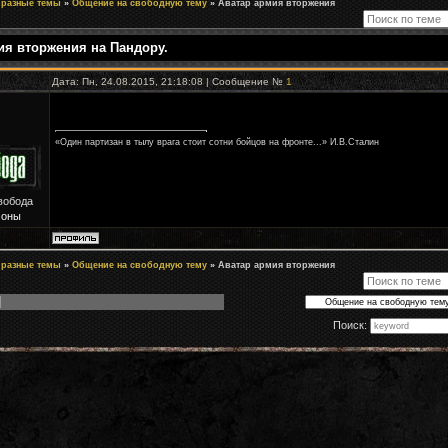
 разные темы
»
Общение на свободную тему
»
Аватар армия вторжения
ия вторжения на Пандору.
Дата: Пн, 24.08.2015, 21:18:08 | Сообщение №
1
«Один партизан в тылу врага стоит сотни бойцов на фронте...» И.В.Сталин
вобода
Зоны
 разные темы
»
Общение на свободную тему
»
Аватар армия вторжения
Поиск: