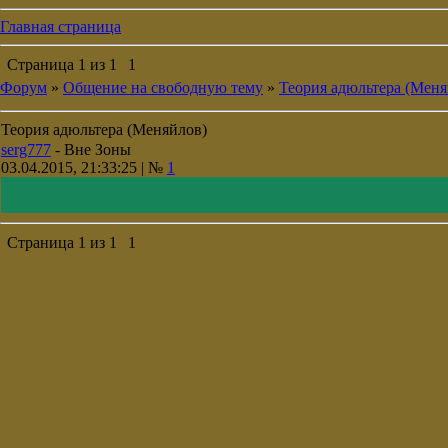
Главная страница
Страница
1
из
1
1
Форум
»
Общение на свободную тему
»
Теория адюльтера (Меня
Теория адюльтера (Меняйлов)
serg777
-
Вне Зоны
03.04.2015, 21:33:25 | №
1
Страница
1
из
1
1