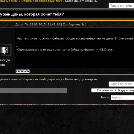
 разные темы
»
Общение на свободную тему
»
Какое лицо у женщины,
 у женщины, которая хочет тебя?
Дата: Пт, 13.02.2015, 21:43:14 | Сообщение №
1
Черт его знает с этими бабами. Вроде воспаленная, но не дала. И бумажник
«Один партизан в тылу врага стоит сотни бойцов на фронте...» И.В.Сталин
вобода
Зоны
 разные темы
»
Общение на свободную тему
»
Какое лицо у женщины,
Поиск: