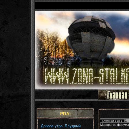
PDA:
1
Страница
1
из
1
Модератор форума
Доброе утро, Блудный