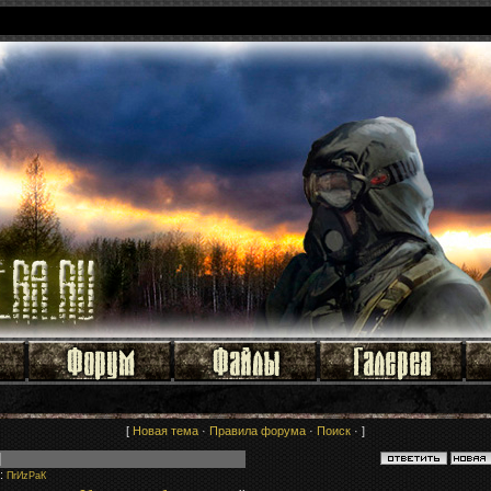
[
Новая тема
·
Правила форума
·
Поиск
· ]
:
ПrИzРaК