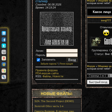
сталкер
Форум
»
Общение на
которая хочет тебя?
Сегодня: 06.08.2026
Время:
14:19:24
Какое лицо
serg777
Отмычка
Группировка: С
Логин:
Статус:
Вне 
Пароль:
Запомнить
Забыли пароль?
|
Регистрация
Форум
»
Общение на
которая хочет тебя?
Правила форума
PDA версия сайта
1
Страница
1
из
1
RSS:
Файлы,
Новости
НОВЫЕ ФАЙЛЫ:
SZA: The Second Project (DEMO)
Золотой Обоз часть 1-я
Смерти Вопреки. В паутине лжи.