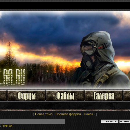
[
Новая тема
·
Правила форума
·
Поиск
· ]
:
ПrИzРaК