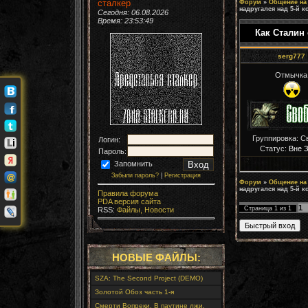
сталкер
Форум
»
Общение на
надругался над 5-й к
Сегодня: 06.08.2026
Время:
23:53:50
Как Сталин 
serg777
Отмычка
Группировка: С
Логин:
Статус:
Вне 
Пароль:
Запомнить
Забыли пароль?
|
Регистрация
Форум
»
Общение на
надругался над 5-й к
Правила форума
PDA версия сайта
1
Страница
1
из
1
RSS:
Файлы,
Новости
НОВЫЕ ФАЙЛЫ:
SZA: The Second Project (DEMO)
Золотой Обоз часть 1-я
Смерти Вопреки. В паутине лжи.