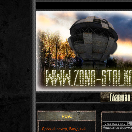
PDA:
1
Страница
1
из
1
Модератор форума
Добрый вечер, Блудный