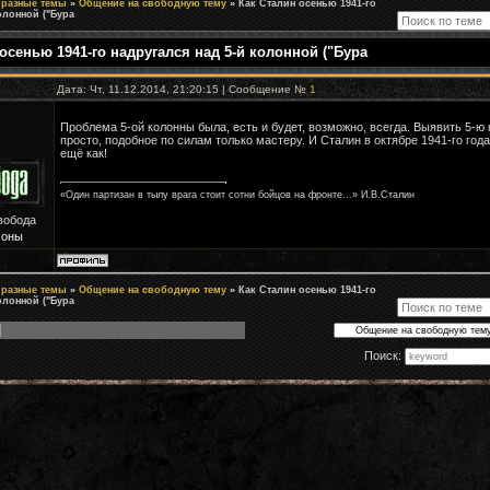
 разные темы
»
Общение на свободную тему
»
Как Сталин осенью 1941-го
олонной ("Бура
осенью 1941-го надругался над 5-й колонной ("Бура
Дата: Чт, 11.12.2014, 21:20:15 | Сообщение №
1
Проблема 5-ой колонны была, есть и будет, возможно, всегда. Выявить 5-ю 
просто, подобное по силам только мастеру. И Сталин в октябре 1941-го года
ещё как!
«Один партизан в тылу врага стоит сотни бойцов на фронте...» И.В.Сталин
вобода
Зоны
 разные темы
»
Общение на свободную тему
»
Как Сталин осенью 1941-го
олонной ("Бура
Поиск: