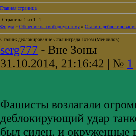
Главная страница
Страница
1
из
1
1
Форум
»
Общение на свободную тему
»
Сталин: деблокировани
Сталин: деблокирование Сталинграда Готом (Меняйлов)
serg777
-
Вне Зоны
31.10.2014, 21:16:42 | №
1
Фашисты возлагали огром
деблокирующий удар танко
был силен, и окруженные 