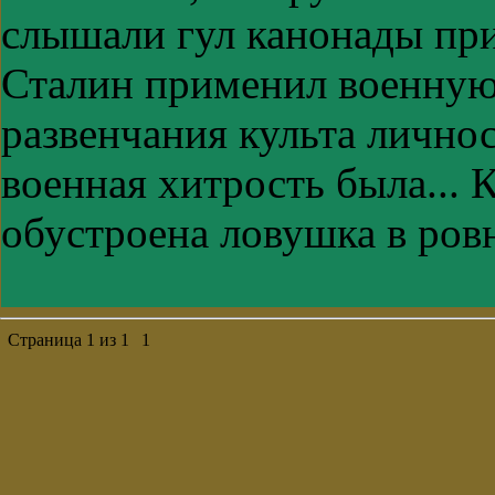
слышали гул канонады пр
Сталин применил военную 
развенчания культа личнос
военная хитрость была... 
обустроена ловушка в ровн
Страница
1
из
1
1