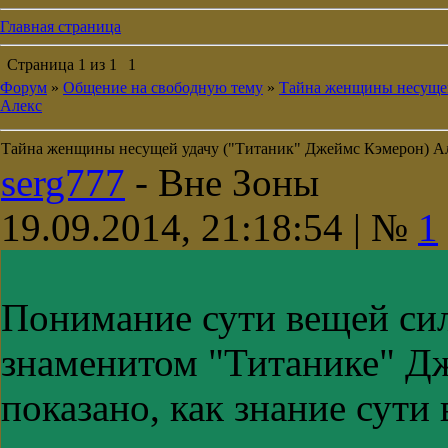
Главная страница
Страница
1
из
1
1
Форум
»
Общение на свободную тему
»
Тайна женщины несущей
Алекс
Тайна женщины несущей удачу ("Титаник" Джеймс Кэмерон) А
serg777
-
Вне Зоны
19.09.2014, 21:18:54 | №
1
Понимание сути вещей сил
знаменитом "Титанике" Д
показано, как знание сути