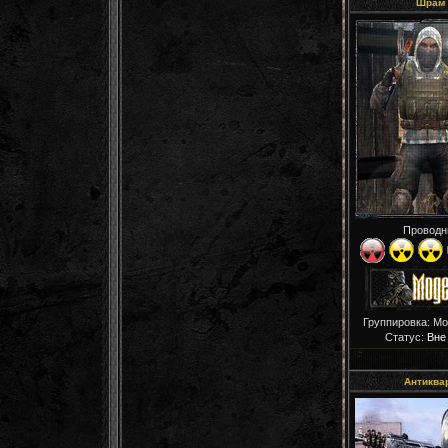
Шрам
Проводн
Группировка: М
Статус:
Вне
Антиква