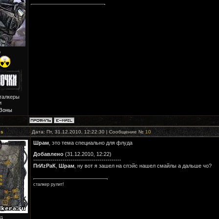
р
талкеры
и
 Зоны
es
Дата: Пт, 31.12.2010, 12:22:30 | Сообщение №
10
Шрам
, это тема специально для флуда
Добавлено
(31.12.2010, 12:22)
---------------------------------------------
ПrИzРaК
,
Шрам
, ну вот я зашел на спэйс нашел смайлы а дальше чо?
сталкер рулит!
й