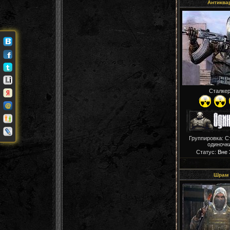
Антиква
Сталке
Группировка: С
одиночк
Статус:
Вне
Шрам