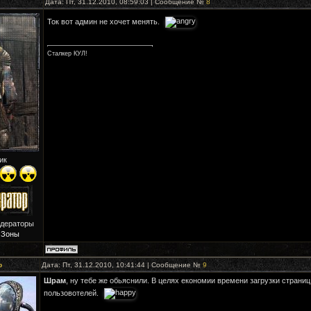
Дата: Пт, 31.12.2010, 08:59:03 | Сообщение №
8
Ток вот админ не хочет менять.
Сталкер КУЛ!
ик
одераторы
 Зоны
р
Дата: Пт, 31.12.2010, 10:41:44 | Сообщение №
9
Шрам
, ну тебе же обьяснили. В целях економии времени загрузки страниц
пользовотелей.