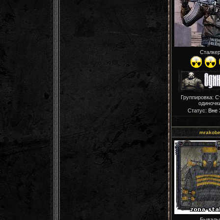
Сталке
Группировка: С
одиночк
Статус:
Вне
mrakob
Бывалы