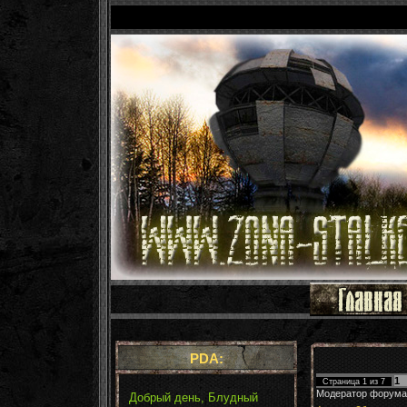
PDA:
1
Страница
1
из
7
Модератор форума
Добрый день, Блудный