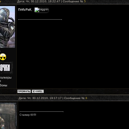
р
Дата: Чт, 30.12.2010, 18:22:47 | Сообщение №
5
ПrИzРaК
,
р
талкеры
и
 Зоны
Дата: Чт, 30.12.2010, 19:17:17 | Сообщение №
6
Сталкер КУЛ!