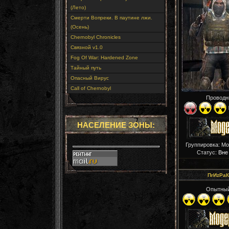
(Лето)
Смерти Вопреки. В паутине лжи.
(Осень)
Chernobyl Chronicles
Связной v1.0
Fog Of War: Hardened Zone
Тайный путь
Опасный Вирус
Call of Chernobyl
Проводн
НАСЕЛЕНИЕ ЗОНЫ:
Группировка: М
Статус:
Вне
ПrИzРaК
Опытны