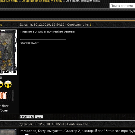
 разные темы
»
Общение на свободную тему
»
Обо всем.
(флудим скока
es
Дата: Чт, 30.12.2010, 12:54:15 | Сообщение №
1
пишите вопросы получайте ответы
сталкер рулит!
й
: Долг
 Зоны
Дата: Чт, 30.12.2010, 13:05:31 | Сообщение №
2
mrakobes
, Когда выпустять Сталкер 2, в который час? Что в это игре бу