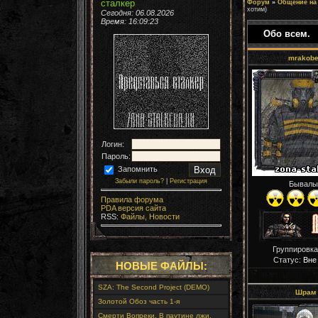
сталкер
Форум
»
Общение на
хотим)
Сегодня: 06.08.2026
Время:
16:09:25
Обо всем.
mrakob
Логин:
Пароль:
Запомнить
Забыли пароль?
|
Регистрация
Бывалы
Правила форума
PDA версия сайта
RSS:
Файлы,
Новости
Группировка
Статус:
Вне
НОВЫЕ ФАЙЛЫ:
SZA: The Second Project (DEMO)
Шрам
Золотой Обоз часть 1-я
Смерти Вопреки. В паутине лжи.