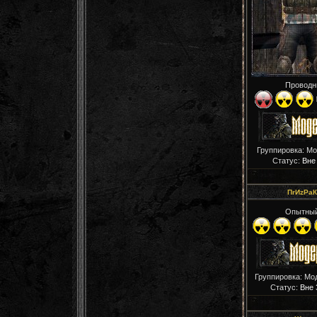
Проводн
Группировка: М
Статус:
Вне
ПrИzРaК
Опытны
Группировка: Мо
Статус:
Вне 