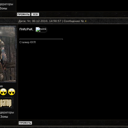
дераторы
Зоны
Дата: Чт, 30.12.2010, 14:56:57 | Сообщение №
4
ПrИzРaК
,
Сталкер КУЛ!
ик
одераторы
 Зоны