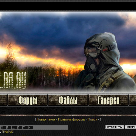
[
Новая тема
·
Правила форума
·
Поиск
· ]
2
3
…
6
7
»
:
ПrИzРaК