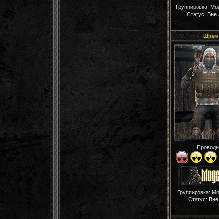
Группировка: Мо
Статус:
Вне 
Шрам
Проводн
Группировка: М
Статус:
Вне