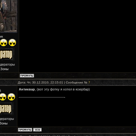
ик
одераторы
 Зоны
Дата: Чт, 30.12.2010, 22:15:01 | Сообщение №
7
Антиквар
, (вот эту фотку я хотел в юзербар)
й
дераторы
Зоны