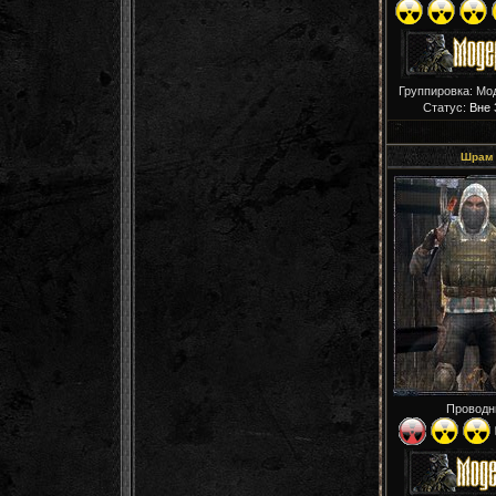
Группировка: Мо
Статус:
Вне 
Шрам
Проводн