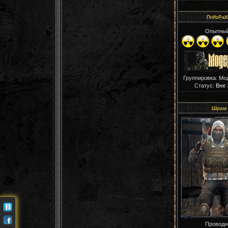
ПrИzРaК
Опытны
Группировка: Мо
Статус:
Вне 
Шрам
Проводн