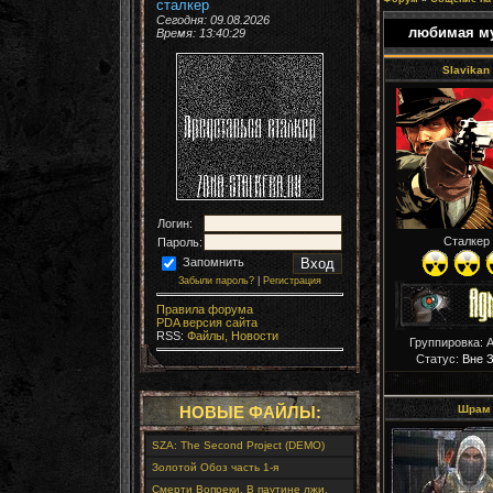
сталкер
Сегодня: 09.08.2026
любимая м
Время:
13:40:31
Slavikan
Логин:
Сталкер
Пароль:
Запомнить
Забыли пароль?
|
Регистрация
Правила форума
PDA версия сайта
RSS:
Файлы,
Новости
Группировка: 
Статус:
Вне 
Шрам
НОВЫЕ ФАЙЛЫ:
SZA: The Second Project (DEMO)
Золотой Обоз часть 1-я
Смерти Вопреки. В паутине лжи.