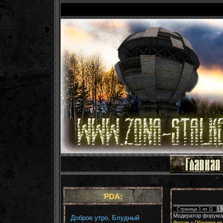
PDA:
1
Страница
1
из
11
Модератор форума
Доброе утро, Блудный
Форум
»
Общение на