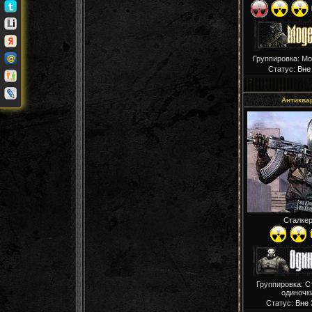
Группировка: М
Статус:
Вне
Антиква
Сталке
Группировка: С
одиночк
Статус:
Вне