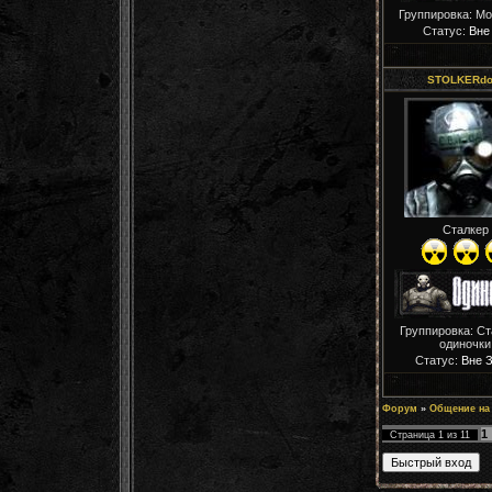
Группировка: М
Статус:
Вне
STOLKERdo
Сталкер
Группировка: С
одиночки
Статус:
Вне 
Форум
»
Общение на
1
Страница
1
из
11