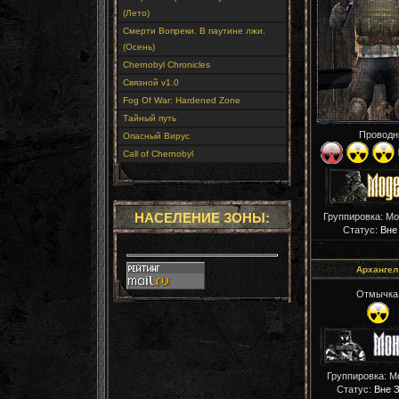
(Лето)
Смерти Вопреки. В паутине лжи.
(Осень)
Chernobyl Chronicles
Связной v1.0
Fog Of War: Hardened Zone
Тайный путь
Проводн
Опасный Вирус
Call of Chernobyl
НАСЕЛЕНИЕ ЗОНЫ:
Группировка: М
Статус:
Вне
Архангел
Отмычка
Группировка: М
Статус:
Вне 