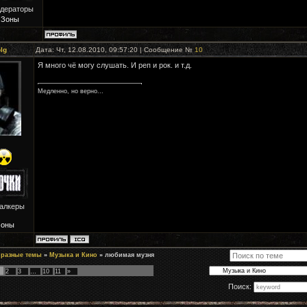
одераторы
 Зоны
lg
Дата: Чт, 12.08.2010, 09:57:20 | Сообщение №
10
Я много чё могу слушать. И реп и рок. и т.д.
Медленно, но верно...
талкеры
Зоны
 разные темы
»
Музыка и Кино
»
любимая музня
2
3
…
10
11
»
Поиск: