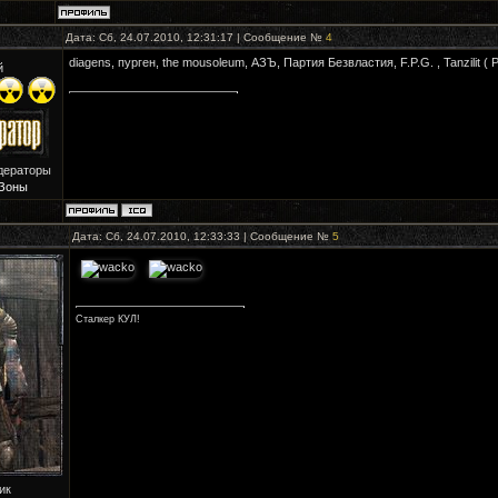
Дата: Сб, 24.07.2010, 12:31:17 | Сообщение №
4
diagens, пурген, the mousoleum, АЗЪ, Партия Безвластия, F.P.G. , Tanzilit (
й
дераторы
Зоны
Дата: Сб, 24.07.2010, 12:33:33 | Сообщение №
5
Сталкер КУЛ!
ик