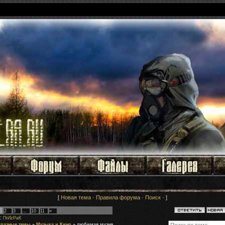
[
Новая тема
·
Правила форума
·
Поиск
· ]
2
3
…
10
11
»
:
ПrИzРaК
 разные темы
»
Музыка и Кино
»
любимая музня