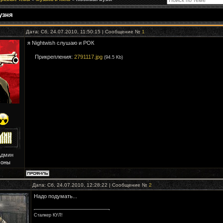
узня
Дата: Сб, 24.07.2010, 11:50:15 | Сообщение №
1
я Nightwish слушаю и РОК
Прикрепления:
2791117.jpg
(94.5 Kb)
Админ
Зоны
Дата: Сб, 24.07.2010, 12:28:22 | Сообщение №
2
Надо подумать...
Сталкер КУЛ!