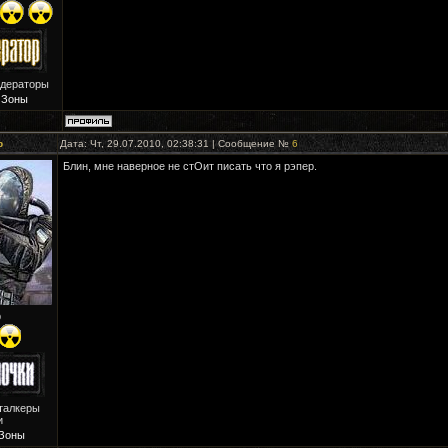
одераторы
 Зоны
р
Дата: Чт, 29.07.2010, 02:38:31 | Сообщение №
6
Блин, мне наверное не стОит писать что я рэпер.
р
талкеры
и
 Зоны