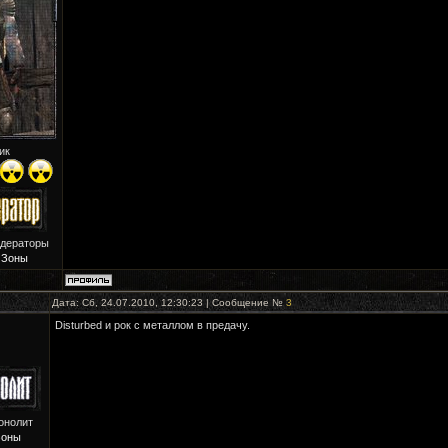
ик
одераторы
 Зоны
Дата: Сб, 24.07.2010, 12:30:23 | Сообщение №
3
Disturbed и рок с металлом в предачу.
онолит
Зоны