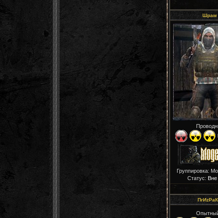
Шрам
Проводн
Группировка: М
Статус:
Вне
ПrИzРaК
Опытны