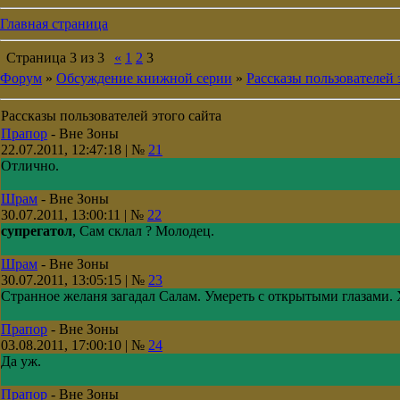
Главная страница
Страница
3
из
3
«
1
2
3
Форум
»
Обсуждение книжной серии
»
Рассказы пользователей 
Рассказы пользователей этого сайта
Прапор
-
Вне Зоны
22.07.2011, 12:47:18 | №
21
Отлично.
Шрам
-
Вне Зоны
30.07.2011, 13:00:11 | №
22
супрегатол
, Сам склал ? Молодец.
Шрам
-
Вне Зоны
30.07.2011, 13:05:15 | №
23
Странное желаня загадал Салам. Умереть с открытыми глазами. 
Прапор
-
Вне Зоны
03.08.2011, 17:00:10 | №
24
Да уж.
Прапор
-
Вне Зоны