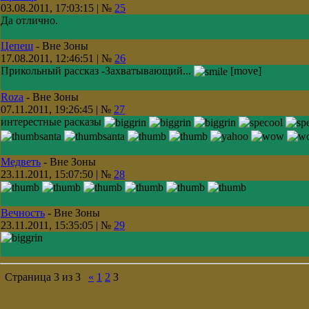
03.08.2011, 17:03:15 | №
25
Да отлично.
Цепеш
-
Вне Зоны
17.08.2011, 12:46:51 | №
26
Прикольный рассказ -Захватывающий...
[move]
Roza
-
Вне Зоны
07.11.2011, 19:26:45 | №
27
интерестные расказы
Медветь
-
Вне Зоны
23.11.2011, 15:07:50 | №
28
Вечность
-
Вне Зоны
23.11.2011, 15:35:05 | №
29
Страница
3
из
3
«
1
2
3