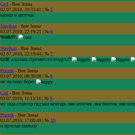
Grif
-
Вне Зоны
02.07.2010, 19:33:41 | №
5
калаш и аптечка
Slavikan
-
Вне Зоны
02.07.2010, 22:19:21 | №
6
Wolk97
,
Slavikan
-
Вне Зоны
02.07.2010, 22:19:44 | №
7
Grif
, а калаш стреляет из воздуха?
Prizrak
-
Вне Зоны
03.07.2010, 08:30:08 | №
8
он на понт берет
Grif
-
Вне Зоны
03.07.2010, 11:13:16 | №
9
ну тада стингер свд вал вентарь лям аптечек лям бинтов лям по
Prizrak
-
Вне Зоны
03.07.2010, 17:00:49 | №
10
и простая лямка))