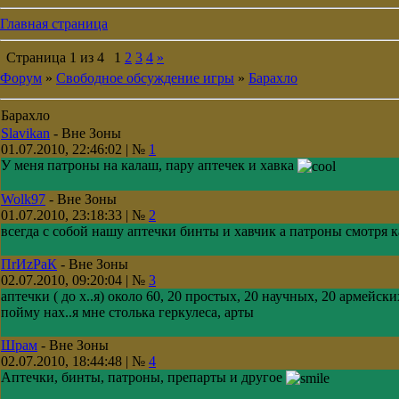
Главная страница
Страница
1
из
4
1
2
3
4
»
Форум
»
Свободное обсуждение игры
»
Барахло
Барахло
Slavikan
-
Вне Зоны
01.07.2010, 22:46:02 | №
1
У меня патроны на калаш, пару аптечек и хавка
Wolk97
-
Вне Зоны
01.07.2010, 23:18:33 | №
2
всегда с собой нашу аптечки бинты и хавчик а патроны смотря 
ПrИzРaК
-
Вне Зоны
02.07.2010, 09:20:04 | №
3
аптечки ( до х..я) около 60, 20 простых, 20 научных, 20 армейск
пойму нах..я мне столька геркулеса, арты
Шрам
-
Вне Зоны
02.07.2010, 18:44:48 | №
4
Аптечки, бинты, патроны, препарты и другое