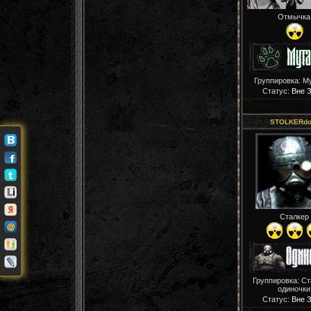
Отмычка
Группировка: М
Статус:
Вне 
STOLKERdo
Сталкер
Группировка: С
одиночки
Статус:
Вне 