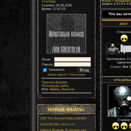
сталкер
Форум
»
Обсуждение 
увидеть в S.T.A.L.K.
Сегодня: 06.08.2026
Время:
17:47:55
Что вы хоти
DSS7
Отмычка
Группировка: С
Логин:
одиночки
Пароль:
Статус:
Вне 
Запомнить
Забыли пароль?
|
Регистрация
STOLKERdo
Правила форума
PDA версия сайта
RSS:
Файлы,
Новости
НОВЫЕ ФАЙЛЫ:
SZA: The Second Project (DEMO)
Сталкер
Золотой Обоз часть 1-я
Смерти Вопреки. В паутине лжи.