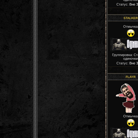
Статус:
Вне 
STALKER
Отмычка
Группировка: С
одиночки
Статус:
Вне 
FLAYR
Отмычка