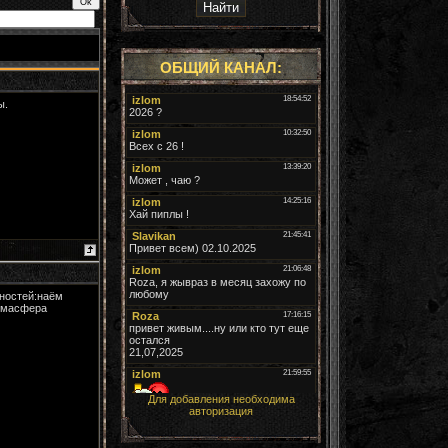
ОБЩИЙ КАНАЛ:
ы.
жностей:наём
отмасфера
Для добавления необходима
авторизация