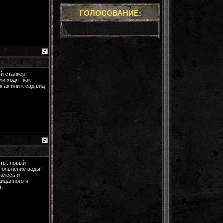
ГОЛОСОВАНИЕ:
ый сталкер
ли,ходят как
 ак или к свд,вид
нты. новый
 появление воды.
талось и
жиданного и
).