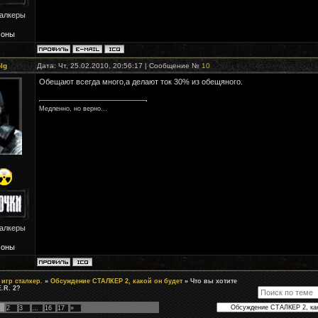
талкеры
Зоны
lg
Дата: Чт, 25.02.2010, 20:56:17 | Сообщение №
10
Обещают всегда много,а делают ток 30% из обещяного.
Медленно, но верно...
талкеры
Зоны
игр сталкер.
»
Обсуждение СТАЛКЕР 2, какой он будет
»
Что вы хотите
E.R. 2?
2
3
…
16
17
»