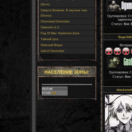
(Лето)
Смерти Вопреки. В паутине лжи.
(Осень)
Группировка: С
одиночки
Chernobyl Chronicles
Статус:
Вне 
Связной v1.0
Fog Of War: Hardened Zone
Seger16b
Тайный путь
Опасный Вирус
Ветеран
Call of Chernobyl
НАСЕЛЕНИЕ ЗОНЫ:
Группировка: 
Статус:
Вне 
blacksnor