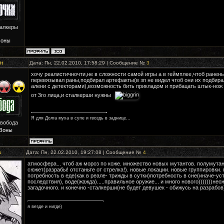
талкеры
Зоны
it
Дата: Пн, 22.02.2010, 17:58:29 | Сообщение №
3
хочу реалистичночти,не в сложности самой игры а в геймплее,чтоб ранен
перевязывал раны,подбирал артефакты(в зп не видел чтоб они их подбира
алени с детекторами),возможность бить прикладом и прибацать штык-нож к
от 3го лица,и сталкерши нужны
Я для Долга муха в супе и гвоздь в заднице...
Свобода
Зоны
k
Дата: Пн, 22.02.2010, 19:27:08 | Сообщение №
4
атмосфера... чтоб аж мороз по коже. множество новых мутантов. полумута
сюжет(разрабы! отстаньте от стрелка!). новые локации. новые группировки.
потребность в еде(как в реале- трижды в сутки)потребность в сне(иначе-ус
последствия), воде(жажда).....правильное оружие... и много нового)))))))нео
загадочного. и конечно -сталкерши(не будет девушек - обижусь на разрабов
я везде и нигде)