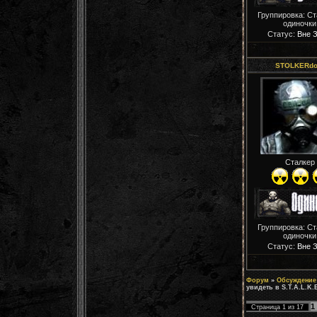
Группировка: С
одиночки
Статус:
Вне 
STOLKERdo
Сталкер
Группировка: С
одиночки
Статус:
Вне 
Форум
»
Обсуждение 
увидеть в S.T.A.L.K.
1
Страница
1
из
17