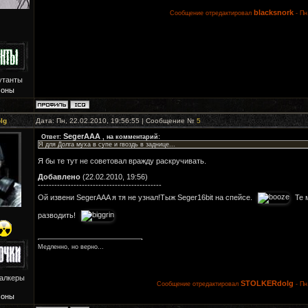
blacksnork
Сообщение отредактировал
-
Пн
утанты
Зоны
lg
Дата: Пн, 22.02.2010, 19:56:55 | Сообщение №
5
SegerAAA
Ответ:
, на комментарий:
Я для Долга муха в супе и гвоздь в заднице...
Я бы те тут не советовал вражду раскручивать.
Добавлено
(22.02.2010, 19:56)
---------------------------------------------
Ой извени SegerAAA я тя не узнал!Тыж Seger16bit на спейсе.
Те 
разводить!
Медленно, но верно...
талкеры
STOLKERdolg
Сообщение отредактировал
-
Пн
Зоны