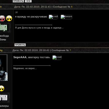
it
Дата: Пн, 22.02.2010, 20:11:41 | Сообщение №
6
:гг
я вражду не раскручиваю
Я для Долга муха в супе и гвоздь в заднице...
Свобода
Зоны
lg
Дата: Пн, 22.02.2010, 20:16:41 | Сообщение №
7
SegerAAA
, аватарку поставь.
Медленно, но верно...
талкеры