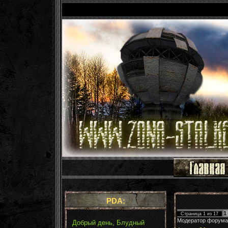
PDA:
1
Страница
1
из
17
Модератор форума
Добрый день, Блудный