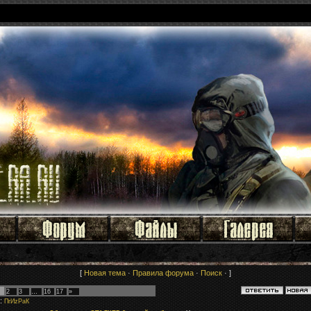
[
Новая тема
·
Правила форума
·
Поиск
· ]
2
3
…
16
17
»
:
ПrИzРaК