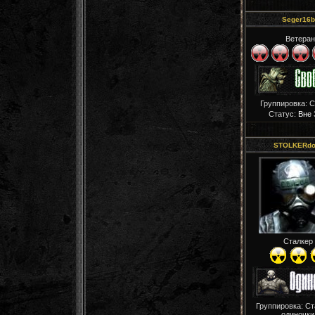
Seger16b
Ветеран
Группировка: 
Статус:
Вне 
STOLKERdo
Сталкер
Группировка: С
одиночки