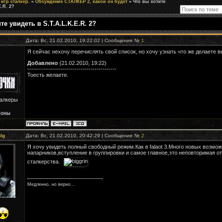
игр сталкер.
»
Обсуждение СТАЛКЕР 2, какой он будет
»
Что вы хотите
E.R. 2?
те увидеть в S.T.A.L.K.E.R. 2?
Дата: Вс, 21.02.2010, 19:22:02 | Сообщение №
1
Я сейчас нехочу перечислять свой список, но хочу узнать что же делаете в
Добавлено
(21.02.2010, 19:22)
---------------------------------------------
Тоесть желаете.
талкеры
Зоны
lg
Дата: Вс, 21.02.2010, 20:42:29 | Сообщение №
2
Я хочу увидеть полный свободный режим.Как в falaot 3.Много новых возмо
напарников,вступление в группировки и самое главное,это неповторимая 
сталкерства.
Медленно, но верно...