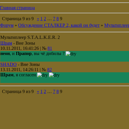
Главная страница
Страница
9
из
9
«
1
2
…
7
8
9
Форум
»
Обсуждение СТАЛКЕР 2, какой он будет
»
Мультиплеер
Мультиплеер S.T.A.L.K.E.R. 2
Шрам
-
Вне Зоны
10.11.2011, 16:41:26 | №
81
неон
, и
Прапор
, вы чё дибилы ?
SHADO
-
Вне Зоны
13.11.2011, 14:26:11 | №
82
Шрам
, я согласен
Страница
9
из
9
«
1
2
…
7
8
9