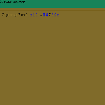
Я тоже так хочу
Страница
7
из
9
«
1
2
…
5
6
7
8
9
»