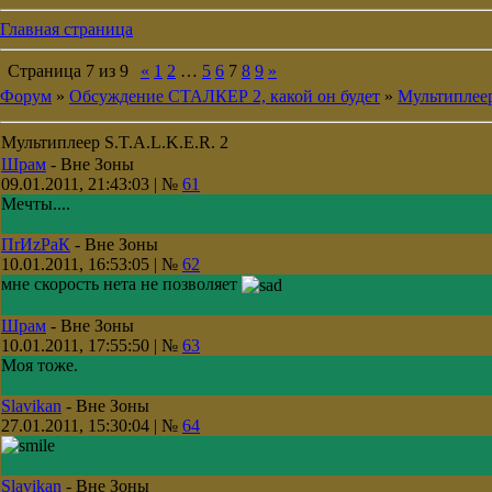
Главная страница
Страница
7
из
9
«
1
2
…
5
6
7
8
9
»
Форум
»
Обсуждение СТАЛКЕР 2, какой он будет
»
Мультиплеер
Мультиплеер S.T.A.L.K.E.R. 2
Шрам
-
Вне Зоны
09.01.2011, 21:43:03 | №
61
Мечты....
ПrИzРaК
-
Вне Зоны
10.01.2011, 16:53:05 | №
62
мне скорость нета не позволяет
Шрам
-
Вне Зоны
10.01.2011, 17:55:50 | №
63
Моя тоже.
Slavikan
-
Вне Зоны
27.01.2011, 15:30:04 | №
64
Slavikan
-
Вне Зоны