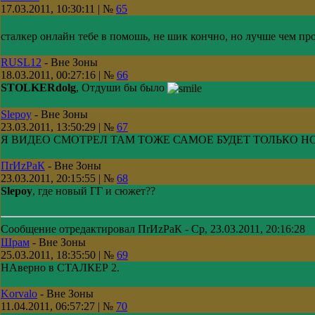
17.03.2011, 10:30:11 | №
65
сталкер онлайн тебе в помошь, не шик кончно, но лучше чем пр
RUSL12
-
Вне Зоны
18.03.2011, 00:27:16 | №
66
STOLKERdolg
, Отдуши бы было
Slepoy
-
Вне Зоны
23.03.2011, 13:50:29 | №
67
Я ВИДЕО СМОТРЕЛ ТАМ ТОЖЕ САМОЕ БУДЕТ ТОЛЬКО Н
ПrИzРaК
-
Вне Зоны
23.03.2011, 20:15:55 | №
68
Slepoy
, где новый ГГ и сюжет??
Сообщение отредактировал
ПrИzРaК
-
Ср, 23.03.2011, 20:16:28
Шрам
-
Вне Зоны
25.03.2011, 18:35:50 | №
69
НАверно в СТАЛКЕР 2.
Korvalo
-
Вне Зоны
11.04.2011, 06:57:27 | №
70