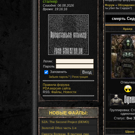
сталкер
Сегодня: 06.08.2026
Форум
»
Обсуждение 
ты убил бы Сидора?)
Время:
19:16:18
смерть Сид
Краер
Логин:
Пароль:
Запомнить
Забыли пароль?
|
Регистрация
Отмычка
Правила форума
PDA версия сайта
RSS:
Файлы,
Новости
Группировка: С
НОВЫЕ ФАЙЛЫ:
одиночки
Статус:
Вне 
SZA: The Second Project (DEMO)
Золотой Обоз часть 1-я
Шрам
Смерти Вопреки. В паутине лжи.