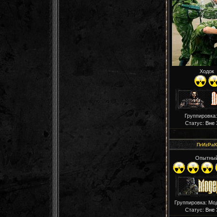
Ходок
Группировка:
Статус:
Вне 
ПrИzРaК
Опытны
Группировка: Мо
Статус:
Вне 