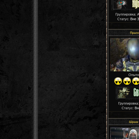
Группировка: 
Статус:
Вне 
Прап
Опытн
Группировка
Статус:
Вн
Шрам