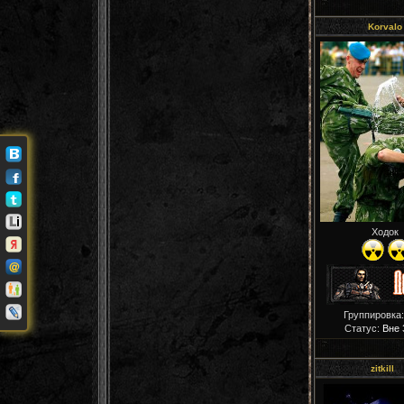
Korvalo
Ходок
Группировка:
Статус:
Вне 
zitkill