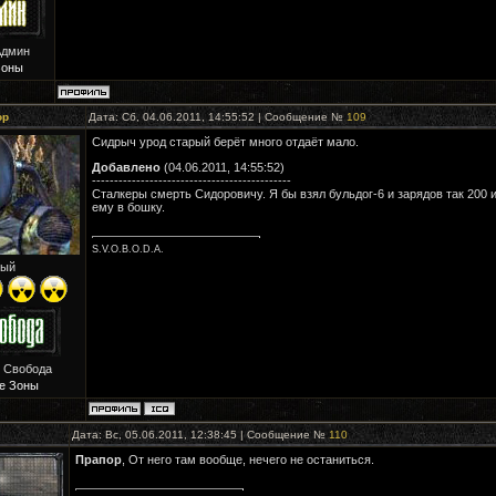
Админ
Зоны
ор
Дата: Сб, 04.06.2011, 14:55:52 | Сообщение №
109
Сидрыч урод старый берёт много отдаёт мало.
Добавлено
(04.06.2011, 14:55:52)
---------------------------------------------
Сталкеры смерть Сидоровичу. Я бы взял бульдог-6 и зарядов так 200 
ему в бошку.
S.V.O.B.O.D.A.
ый
: Свобода
е Зоны
Дата: Вс, 05.06.2011, 12:38:45 | Сообщение №
110
Прапор
, От него там вообще, нечего не останиться.