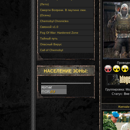
(Лето)
Смерти Вопреки. В паутине лжи.
(Осень)
Chernobyl Chronicles
Связной v1.0
Fog Of War: Hardened Zone
Тайный путь
Опасный Вирус
Call of Chernobyl
Проводн
НАСЕЛЕНИЕ ЗОНЫ:
Группировка: М
Статус:
Вне
Korvalo