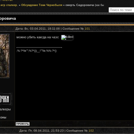
ПrИzРaК
игр сталкер.
»
Обсуждение Тени Чернобыля
»
смерть Сидоровича
(как бы
оровича
Дата: Вс, 03.04.2011, 18:11:06 | Сообщение №
101
можно убить какгда на чаэс
;%:?*№"";%?*())__!""№;%%:?*()
талкеры
Зоны
Дата: Пт, 08.04.2011, 21:53:23 | Сообщение №
102