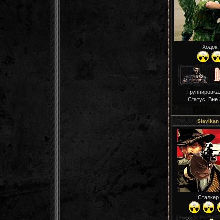
Ходок
Группировка:
Статус:
Вне 
Slavikan
Сталкер