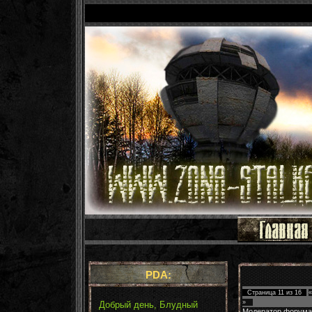
PDA:
Страница
11
из
16
«
»
Добрый день, Блудный
Модератор форума