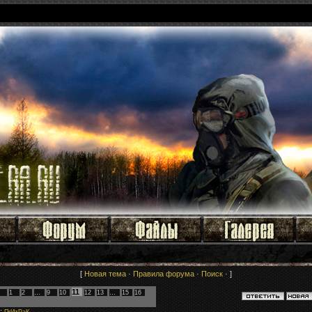
[
Новая тема
·
Правила форума
·
Поиск
· ]
11
1
2
…
9
10
12
13
…
15
16
: