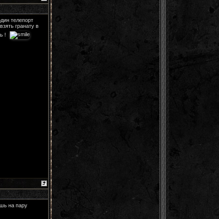
один телепорт
взять гранату в
ь !
ешь на пару