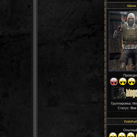
Шрам
Проводн
Группировка: М
Статус:
Вне
ПrИzРaК
Опытны