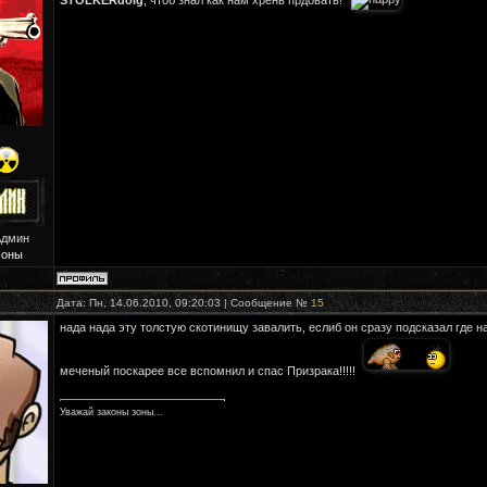
Админ
Зоны
Дата: Пн, 14.06.2010, 09:20:03 | Сообщение №
15
нада нада эту толстую скотинищу завалить, еслиб он сразу подсказал где н
меченый поскарее все вспомнил и спас Призрака!!!!!
Уважай законы зоны...