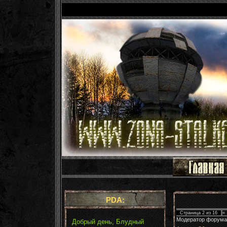
PDA:
Страница
2
из
16
«
Модератор форума
Добрый день, Блудный