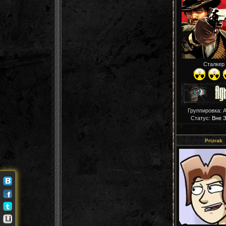
Сталкер
Группировка: 
Статус:
Вне 
Prizrak