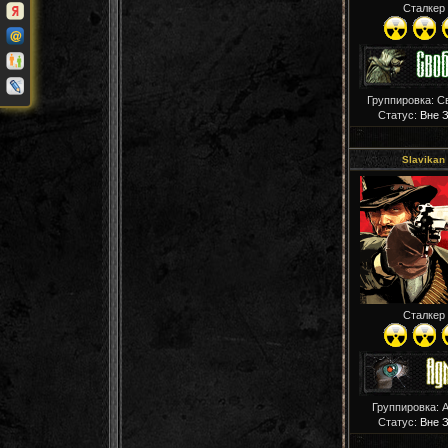
Сталкер
Группировка: С
Статус:
Вне 
Slavikan
Сталкер
Группировка: 
Статус:
Вне 