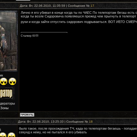
Дата: Вт, 22.06.2010, 11:35:59 | Сообщение №
17
Лично я его убивал в конце когда ты по ЧАЕС По телепортам бегаш есть 
когда ты возле Сидоровича появляешся прежед чем прыгнуть в телепорт 
руки и когда зайти отпустить сидорович подрываеться. ВОТ ИЕГО СМЕРт
Сталкер КУЛ!
ик
одераторы
 Зоны
Дата: Вт, 22.06.2010, 13:25:33 | Сообщение №
18
было такое, после прохождения ТЧ, када по телепортам бегаешь - попада
й
секунд к нему, но не пытался я его убивать