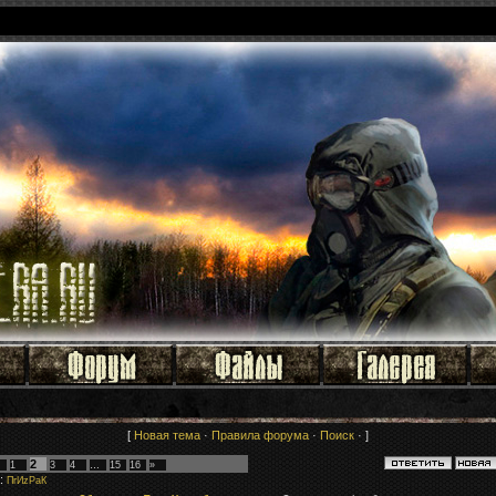
[
Новая тема
·
Правила форума
·
Поиск
· ]
2
1
3
4
…
15
16
»
:
ПrИzРaК