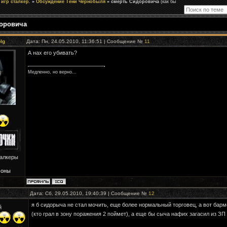
игр сталкер.
»
Обсуждение Тени Чернобыля
»
смерть Сидоровича
(как бы
оровича
lg
Дата: Пн, 24.05.2010, 11:36:51 | Сообщение №
11
А нах его убивать?
Медленно, но верно...
талкеры
Зоны
Дата: Сб, 29.05.2010, 19:40:39 | Сообщение №
12
я б сидорыча не стал мочить, еще более нормальный торговец, а вот барм
й
(кто грал в зону поражения 2 поймет), а еще бы сыча нафих загасил из ЗП