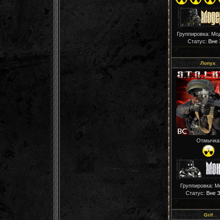
Группировка: Мо
Статус:
Вне 
Лопух
Отмычка
Группировка: М
Статус:
Вне 
Grif