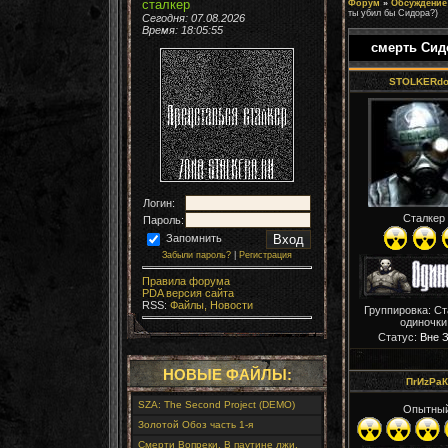
сталкер
Форум
»
Обсуждение 
ты убил бы Сидора?)
Сегодня: 07.08.2026
Время:
18:05:56
смерть Сид
STOLKERdo
Логин:
Сталкер
Пароль:
Запомнить
Забыли пароль?
|
Регистрация
Правила форума
PDA версия сайта
RSS:
Файлы,
Новости
Группировка: С
одиночки
Статус:
Вне 
НОВЫЕ ФАЙЛЫ:
ПrИzРaК
SZA: The Second Project (DEMO)
Опытны
Золотой Обоз часть 1-я
Смерти Вопреки. В паутине лжи.