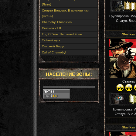
(Лето)
Смерти Вопреки. В паутине лжи.
(Осень)
Группировка: Мо
Статус:
Вне 
Chernobyl Chronicles
Связной v1.0
Fog Of War: Hardened Zone
Slavikan
Тайный путь
Опасный Вирус
Call of Chernobyl
НАСЕЛЕНИЕ ЗОНЫ:
Сталкер
Группировка: 
Статус:
Вне 
Slavikan