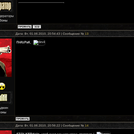
дераторы
Зоны
Дата: Вт, 01.06.2010, 20:54:43 | Сообщение №
13
ПrИzРaК
,
Админ
Зоны
Дата: Вт, 01.06.2010, 20:56:22 | Сообщение №
14
STOLKERdolg
, чтоб знал как нам хрень прдовать!