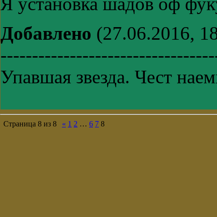
Я установка шадов оф фу
Добавлено
(27.06.2016, 18
----------------------------------
Упавшая звезда. Чест нае
Страница
8
из
8
«
1
2
…
6
7
8