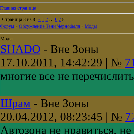
Главная страница
Страница
8
из
8
«
1
2
…
6
7
8
Форум
»
Обсуждение Тени Чернобыля
»
Моды
Моды
SHADO
-
Вне Зоны
17.10.2011, 14:42:29 | №
7
многие все не перечислить
Шрам
-
Вне Зоны
20.04.2012, 08:23:45 | №
7
Автозона не нравиться, 