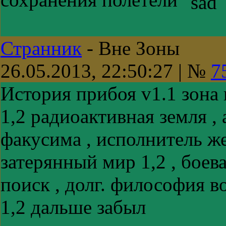
Странник
-
Вне Зоны
26.05.2013, 22:50:27 | №
7
История прибоя v1.1 зона
1,2 радиоактивная земля , а
факусима , исполнитель же
затерянный мир 1,2 , боева
поиск , долг. философия в
1,2 дальше забыл