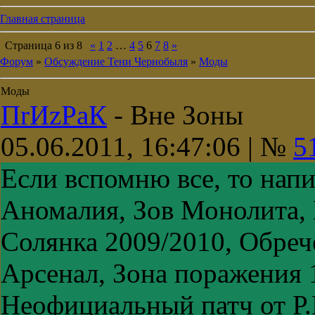
Главная страница
Страница
6
из
8
«
1
2
…
4
5
6
7
8
»
Форум
»
Обсуждение Тени Чернобыля
»
Моды
Моды
ПrИzРaК
-
Вне Зоны
05.06.2011, 16:47:06 | №
5
Если вспомню все, то нап
Аномалия, Зов Монолита,
Солянка 2009/2010, Обреч
Арсенал, Зона поражения 
Неофициальный патч от Р.М.