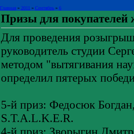
Главная
»
2011
»
Сентябрь
»
6
Призы для покупателей 
Для проведения розыгрыш
руководитель студии Серг
методом "вытягивания нау
определил пятерых победи
5-й приз: Федосюк Богдан,
S.T.A.L.K.E.R.
4-й приз: Зворыгин Дмитр