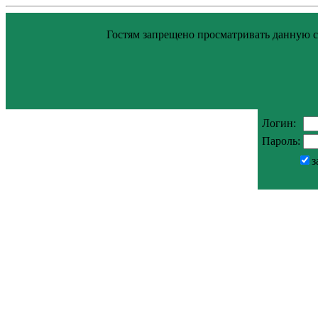
Гостям запрещено просматривать данную ст
Логин:
Пароль:
з