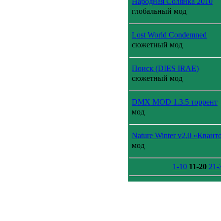
Народная Солянка 2010
глобальный мод
Lost World Condemned
сюжетный мод
Поиск (DIES IRAE)
сюжетный мод
DMX MOD 1.3.5 торрент
мод
Nature Winter v2.0 «Кван
мод
1-10
11-20
21-