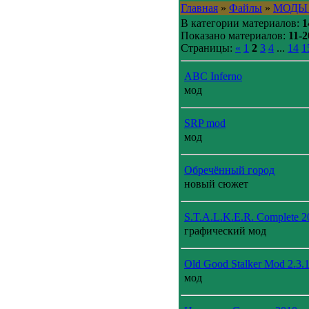
Главная
»
Файлы
»
МОДЫ
В категории материалов:
1
Показано материалов:
11-2
Страницы:
«
1
2
3
4
...
14
1
ABC Inferno
мод
SRP mod
мод
Обречённый город
новый сюжет
S.T.A.L.K.E.R. Complete 2
графический мод
Old Good Stalker Mod 2.3.1
мод