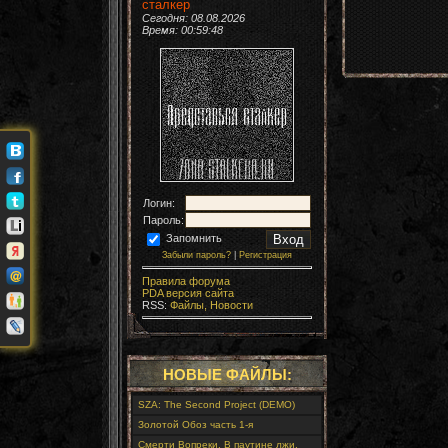
сталкер
Сегодня: 08.08.2026
Время:
00:59:49
Логин:
Пароль:
Запомнить
Забыли пароль?
|
Регистрация
Правила форума
PDA версия сайта
RSS:
Файлы,
Новости
НОВЫЕ ФАЙЛЫ:
SZA: The Second Project (DEMO)
Золотой Обоз часть 1-я
Смерти Вопреки. В паутине лжи.