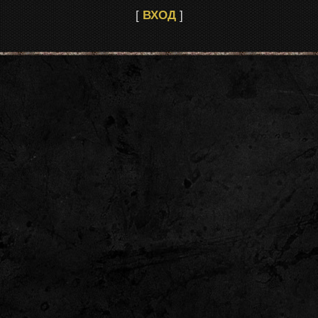
[
ВХОД
]