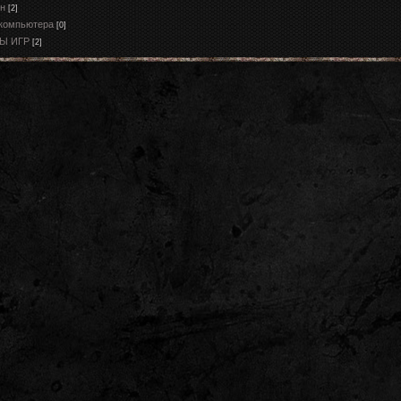
он
[2]
 компьютера
[0]
Ы ИГР
[2]