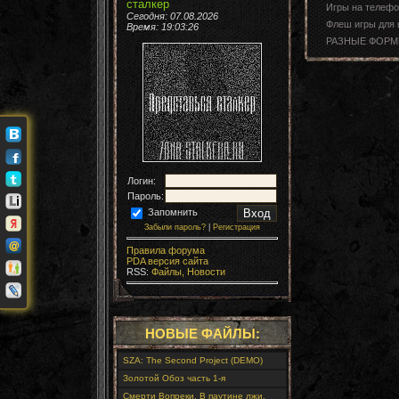
сталкер
Игры на телеф
Сегодня: 07.08.2026
Флеш игры для
Время:
19:03:27
РАЗНЫЕ ФОРМ
Логин:
Пароль:
Запомнить
Забыли пароль?
|
Регистрация
Правила форума
PDA версия сайта
RSS:
Файлы,
Новости
НОВЫЕ ФАЙЛЫ:
SZA: The Second Project (DEMO)
Золотой Обоз часть 1-я
Смерти Вопреки. В паутине лжи.