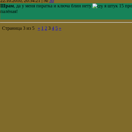
22.10.2010, 20:54:21 | №
30
Шрам
, да у меня пиратка и ключа блин нету
я штук 15 про
палёная!
Страница
3
из
5
«
1
2
3
4
5
»