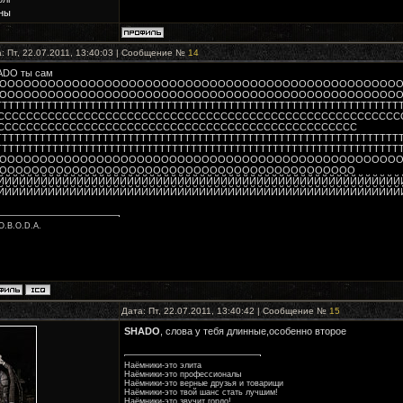
ны
: Пт, 22.07.2011, 13:40:03 | Сообщение №
14
ADO ты сам
ООООООООООООООООООООООООООООООООООООООООООООООООО
ООООООООООООООООООООООООООООООООООООООООООООООООООТТТТТТТТ
ТТТТТТТТТТТТТТТТТТТТТТТТТТТТТТТТТТТТТТТТТТТТТТТТТТТТТТТТТТТТТТТТ
СССССССССССССССССССССССССССССССССССССССССССССССССССССССС
СССССССССССССССССССССССССССССССССССССССССССССССССС
ТТТТТТТТТТТТТТТТТТТТТТТТТТТТТТТТТТТТТТТТТТТТТТТТТТТТТТТТТТТТТТТТ
ТТТТТТТТТТТТТТТТТТТТТТТТТТТТТТТТТТТТТТТТТТТТТТТТТТТТТТТТТТТТТТТТ
ООООООООООООООООООООООООООООООООООООООООООООООООО
ОООООООООООООООООООООООООООООООООООООООООООО
ЙЙЙЙЙЙЙЙЙЙЙЙЙЙЙЙЙЙЙЙЙЙЙЙЙЙЙЙЙЙЙЙЙЙЙЙЙЙЙЙЙЙЙЙЙЙЙЙЙЙЙЙЙЙЙЙ
ЙЙЙЙЙЙЙЙЙЙЙЙЙЙЙЙЙЙЙЙЙЙЙЙЙЙЙЙЙЙЙЙЙЙЙЙЙЙЙЙЙЙЙЙЙЙЙЙЙЙЙЙЙЙЙЙЙЙЙЙ
O.B.O.D.A.
Дата: Пт, 22.07.2011, 13:40:42 | Сообщение №
15
SHADO
, слова у тебя длинные,особенно второе
Наёмники-это элита
Наёмники-это профессионалы
Наёмники-это верные друзья и товарищи
Наёмники-это твой шанс стать лучшим!
Наёмники-это звучит гордо!