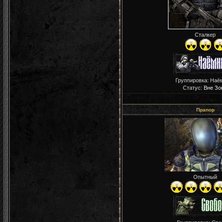
Сталкер
Группировка: Наё
Статус:
Вне Зо
Прапор
Опытный