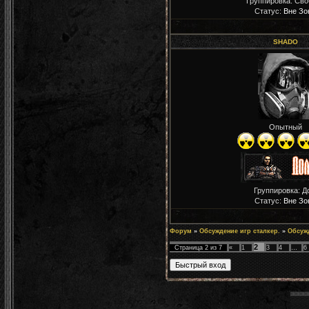
Группировка: Св
Статус:
Вне Зо
SHADO
Опытный
Группировка: Д
Статус:
Вне Зо
Форум
»
Обсуждение игр сталкер.
»
Обсуж
2
Страница
2
из
7
«
1
3
4
…
6