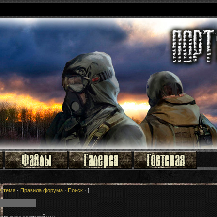
я тема
·
Правила форума
·
Поиск
· ]
 выясняйте отношений наз)