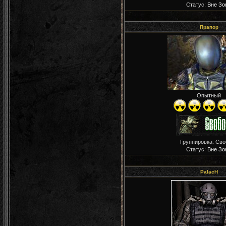
Статус:
Вне Зо
Прапор
Опытный
Группировка: Св
Статус:
Вне Зо
PalacH