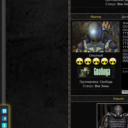
Статус:
Вне Зо
Прапор
Дата
SH
ОО
ОО
ТТ
СС
СС
ТТ
ТТ
ОО
ОО
Опытный
ЙЙ
ЙЙ
S.V.
Группировка: Свобода
Статус:
Вне Зоны
PalacH