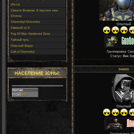
(Лето)
Смерти Вопреки. В паутине лжи.
(Осень)
Chernobyl Chronicles
Опытный
Связной v1.0
Fog Of War: Hardened Zone
Тайный путь
Опасный Вирус
Группировка: Св
Call of Chernobyl
Статус:
Вне Зо
SHADO
НАСЕЛЕНИЕ ЗОНЫ:
Опытный
Группировка: Д