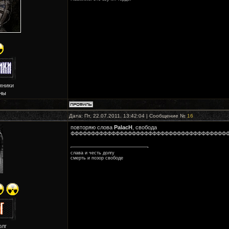
мники
ны
Дата: Пт, 22.07.2011, 13:42:04 | Сообщение №
16
повторяю слова
PalacH
, свобода
ФФФФФФФФФФФФФФФФФФФФФФФФФФФФФФФФФФФФФФФ
слава и честь долгу
смерть и позор свободе
олг