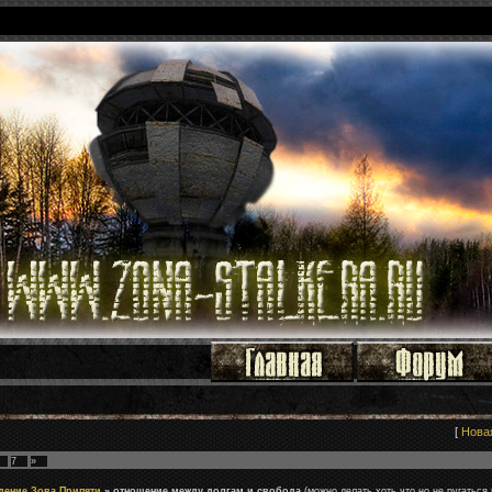
[
Нова
7
»
дение Зова Припяти
»
отношение между долгам и свобода
(можно делать хоть что но не ругаться