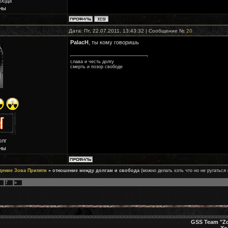
обода
ны
Дата: Пт, 22.07.2011, 13:43:32 | Сообщение №
20
PalacH
, ты кому говоришь
слава и честь долгу
смерть и позор свободе
олг
ны
дение Зова Припяти
»
отношение между долгам и свобода
(можно делать хоть что но не ругаться
7
»
GSS Team "Zo