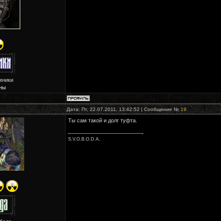
мники
ны
Дата: Пт, 22.07.2011, 13:42:52 | Сообщение №
19
Ты сам такой и долг туфта.
S.V.O.B.O.D.A.