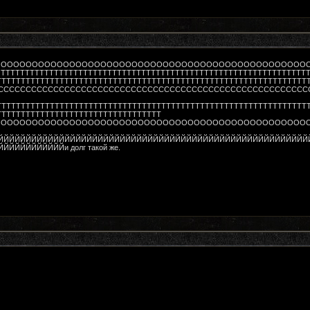
ОООООООООООООООООООООООООООООООООООООООООООООООООО
ТТТТТТТТТТТТТТТТТТТТТТТТТТТТТТТТТТТТТТТТТТТТТТТТТТТТТТТТТТ
ТТТТТТТТТТТТТТТТТТТТТТТТТТТТТТТТТТТТТТТТТТТТТТТТТТТТТТТТТТТТТТТТТ
СССССССССССССССССССССССССССССССССССССССССССССССССССССССС
ТТТТТТТТТТТТТТТТТТТТТТТТТТТТТТТТТТТТТТТТТТТТТТТТТТТТТТТТТТТТТТТТ
ТТТТТТТТТТТТТТТТТТТТТТТТТТТТТТТТТТ
ОООООООООООООООООООООООООООООООООООООООООООООООООО
ЙЙЙЙЙЙЙЙЙЙЙЙЙЙЙЙЙЙЙЙЙЙЙЙЙЙЙЙЙЙЙЙЙЙЙЙЙЙЙЙЙЙЙЙЙЙЙЙЙЙЙЙЙЙЙЙ
ЙЙЙЙЙЙЙЙи долг такой же.