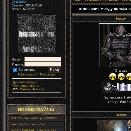
сталкер
Сегодня: 06.08.2026
отношение между долгам и
Время:
07:52:10
PalacH
Логин:
Пароль:
Запомнить
Сталкер
Забыли пароль?
|
Регистрация
Правила форума
PDA версия сайта
RSS:
Файлы,
Новости
Группировка: Наё
Статус:
Вне Зо
НОВЫЕ ФАЙЛЫ:
Прапор
SZA: The Second Project (DEMO)
Золотой Обоз часть 1-я
Смерти Вопреки. В паутине лжи.