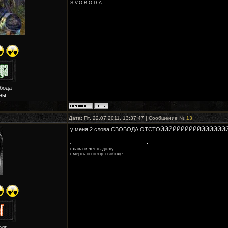
S.V.O.B.O.D.A.
обода
ны
Дата: Пт, 22.07.2011, 13:37:47 | Сообщение №
13
у меня 2 слова СВОБОДА ОТСТОЙЙЙЙЙЙЙЙЙЙЙЙЙ
слава и честь долгу
смерть и позор свободе
олг