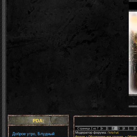
PDA:
2
Страница
2
из
7
«
1
3
4
…
6
Модератор форума:
ПrИzРaК
Доброе утро, Блудный
Форум
»
Обсуждение игр сталкер.
»
Обсуж