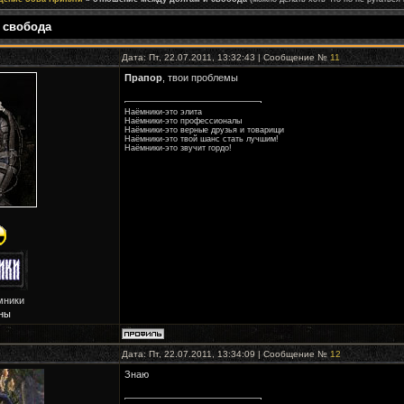
 свобода
Дата: Пт, 22.07.2011, 13:32:43 | Сообщение №
11
Прапор
, твои проблемы
Наёмники-это элита
Наёмники-это профессионалы
Наёмники-это верные друзья и товарищи
Наёмники-это твой шанс стать лучшим!
Наёмники-это звучит гордо!
мники
ны
Дата: Пт, 22.07.2011, 13:34:09 | Сообщение №
12
Знаю