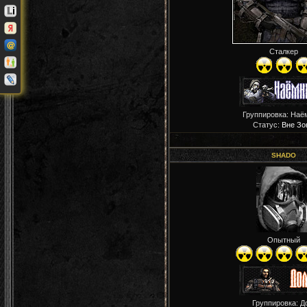
Сталкер
Группировка: Наё
Статус:
Вне Зо
SHADO
Опытный
Группировка: Д