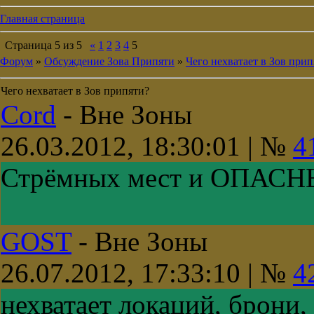
Главная страница
Страница
5
из
5
«
1
2
3
4
5
Форум
»
Обсуждение Зова Припяти
»
Чего нехватает в Зов прип
Чего нехватает в Зов припяти?
Cord
-
Вне Зоны
26.03.2012, 18:30:01 | №
4
Стрёмных мест и ОПАСН
GOST
-
Вне Зоны
26.07.2012, 17:33:10 | №
4
нехватает локаций, брони,