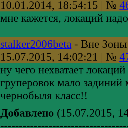
10.01.2014, 18:54:15 | №
4
мне кажется, локаций над
stalker2006beta
-
Вне Зоны
15.07.2015, 14:02:21 | №
4
ну чего нехватает локаций
груперовок мало задиний м
чернобыля класс!!
Добавлено
(15.07.2015, 14
----------------------------------