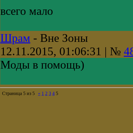
всего мало
Шрам
-
Вне Зоны
12.11.2015, 01:06:31 | №
4
Моды в помощь)
Страница
5
из
5
«
1
2
3
4
5