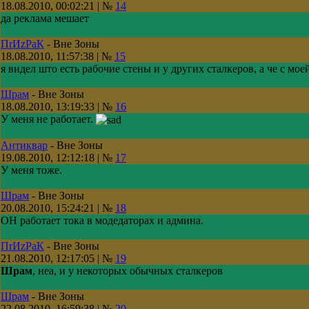
18.08.2010, 00:02:21 | №
14
да реклама мешает
ПrИzРaК
-
Вне Зоны
18.08.2010, 11:57:38 | №
15
я видел што есть рабочие стены и у других сталкеров, а че с мое
Шрам
-
Вне Зоны
18.08.2010, 13:19:33 | №
16
У меня не работает.
Антиквар
-
Вне Зоны
19.08.2010, 12:12:18 | №
17
У меня тоже.
Шрам
-
Вне Зоны
20.08.2010, 15:24:21 | №
18
ОН работает тока в модедаторах и админа.
ПrИzРaК
-
Вне Зоны
21.08.2010, 12:17:05 | №
19
Шрам
, неа, и у некоторых обычных сталкеров
Шрам
-
Вне Зоны
22.08.2010, 16:59:38 | №
20