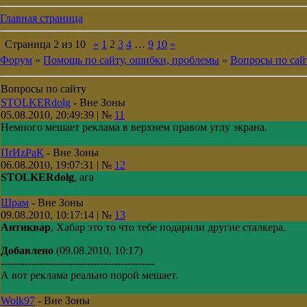
Главная страница
Страница
2
из
10
«
1
2
3
4
…
9
10
»
Форум
»
Помощь по сайту, ошибки, проблемы
»
Вопросы по сай
Вопросы по сайту
STOLKERdolg
-
Вне Зоны
05.08.2010, 20:49:39 | №
11
Немного мешает реклама в верхнем правом углу экрана.
ПrИzРaК
-
Вне Зоны
06.08.2010, 19:07:31 | №
12
STOLKERdolg
, ага
Шрам
-
Вне Зоны
09.08.2010, 10:17:14 | №
13
Антиквар
, Хабар это то что тебе подарили другие сталкера.
Добавлено
(09.08.2010, 10:17)
---------------------------------------------
А вот реклама реально порой мешает.
Wolk97
-
Вне Зоны