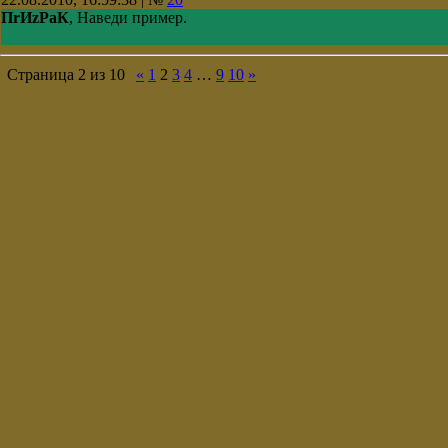
ПrИzРaК
, Наведи пример.
Страница
2
из
10
«
1
2
3
4
…
9
10
»