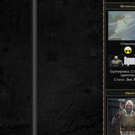
Вечность
Отмычка
Группировка: С
одиночки
Статус:
Вне 
Шрам