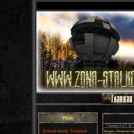
PDA:
Страница
8
из
8
«
Добрый вечер, Блудный
Форум
»
Развитие са