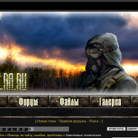
[
Новая тема
·
Правила форума
·
Поиск
· ]
8
1
2
…
6
7
йта
»
Помощь по сайту, ошибки, проблемы
»
Замеченные технические