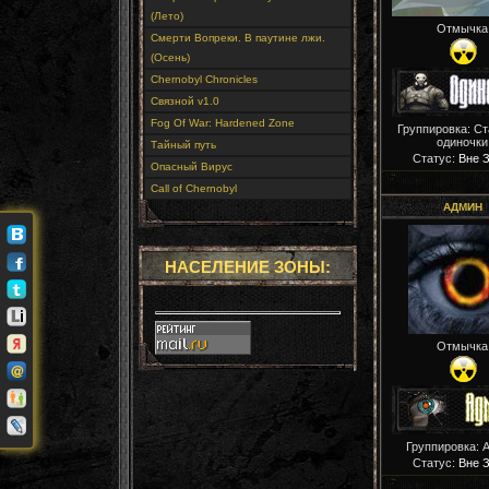
(Лето)
Отмычка
Смерти Вопреки. В паутине лжи.
(Осень)
Chernobyl Chronicles
Связной v1.0
Fog Of War: Hardened Zone
Группировка: С
одиночки
Тайный путь
Статус:
Вне 
Опасный Вирус
Call of Chernobyl
АДМИН
НАСЕЛЕНИЕ ЗОНЫ:
Отмычка
Группировка: 
Статус:
Вне 