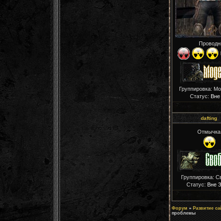
Проводн
Группировка: М
Статус:
Вне
dafting
Отмычка
Группировка: С
Статус:
Вне 
Форум
»
Развитие са
проблемы