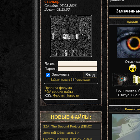
проблемы
сталкер
Сегодня: 07.08.2026
Время:
01:15:04
Замеченные
АДМИН
Отмычка
Логин:
Пароль:
Запомнить
Забыли пароль?
|
Регистрация
Правила форума
Группировка: 
PDA версия сайта
Статус:
Вне 
RSS:
Файлы,
Новости
Вечность
НОВЫЕ ФАЙЛЫ:
SZA: The Second Project (DEMO)
Золотой Обоз часть 1-я
Смерти Вопреки. В паутине лжи.