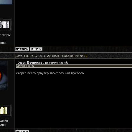
талкеры
Зоны
Дата: Пн, 05.12.2011, 20:18:34 | Сообщение №
72
Вечность
Ответ:
, на комментарий:
Mozilla Firefox
скорее всего браузер забит разным мусором
Админ
Зоны