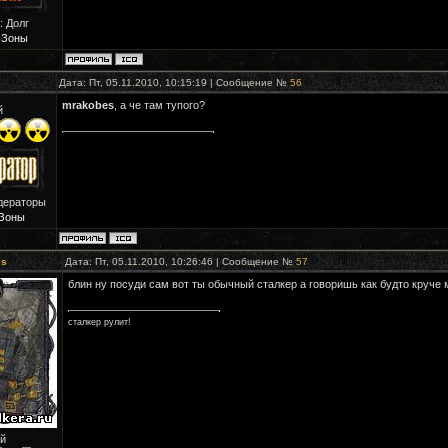
: Долг
 Зоны
Дата: Пт, 05.11.2010, 10:15:19 | Сообщение №
56
mrakobes
, а че там тупого?
й
дераторы
Зоны
es
Дата: Пт, 05.11.2010, 10:26:46 | Сообщение №
57
блин ну посуди сам вот ты обычный сталкер а говоришь как будто круче 
сталкер рулит!
й