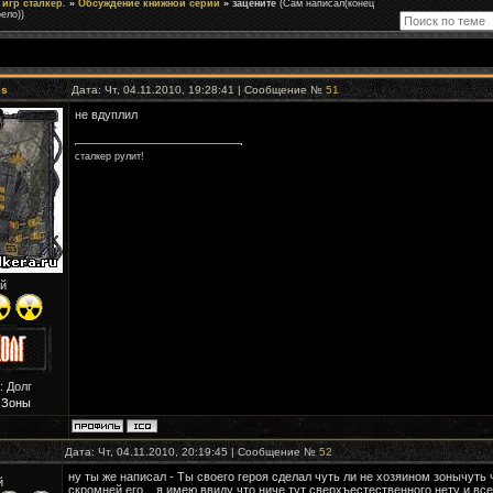
игр сталкер.
»
Обсуждение книжной серии
»
зацените
(Сам написал(конец
ело))
es
Дата: Чт, 04.11.2010, 19:28:41 | Сообщение №
51
не вдуплил
сталкер рулит!
й
: Долг
 Зоны
Дата: Чт, 04.11.2010, 20:19:45 | Сообщение №
52
ну ты же написал - Ты своего героя сделал чуть ли не хозяином зонычуть 
й
скромней его... я имею ввиду что ниче тут сверхъестественного нету и вс