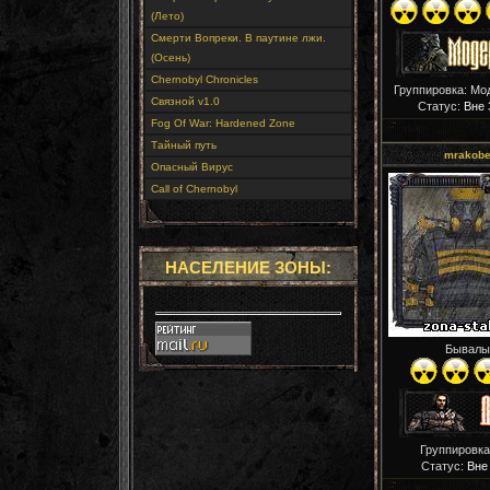
(Лето)
Смерти Вопреки. В паутине лжи.
(Осень)
Chernobyl Chronicles
Группировка: Мо
Связной v1.0
Статус:
Вне 
Fog Of War: Hardened Zone
Тайный путь
mrakob
Опасный Вирус
Call of Chernobyl
НАСЕЛЕНИЕ ЗОНЫ:
Бывалы
Группировка
Статус:
Вне