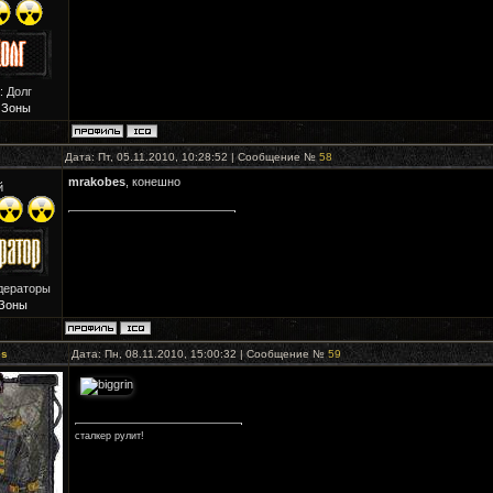
: Долг
 Зоны
Дата: Пт, 05.11.2010, 10:28:52 | Сообщение №
58
mrakobes
, конешно
й
дераторы
Зоны
es
Дата: Пн, 08.11.2010, 15:00:32 | Сообщение №
59
сталкер рулит!