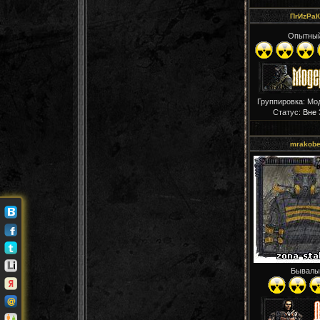
ПrИzРaК
Опытны
Группировка: Мо
Статус:
Вне 
mrakob
Бывалы