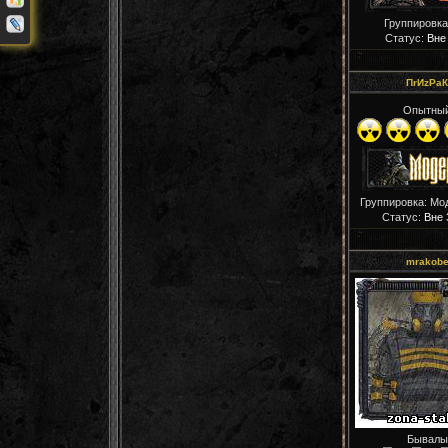
Группировка
Статус:
Вне
ПrИzРaК
Опытны
Группировка: Мо
Статус:
Вне 
mrakob
Бывалы