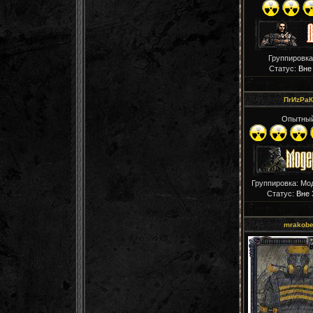
Группировка
Статус:
Вне
ПrИzРaК
Опытны
Группировка: Мо
Статус:
Вне 
mrakob