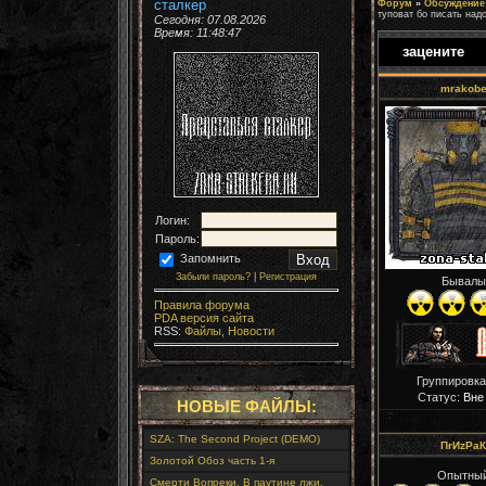
сталкер
Форум
»
Обсуждение 
туповат бо писать надо
Сегодня: 07.08.2026
Время:
11:48:49
зацените
mrakob
Логин:
Пароль:
Запомнить
Забыли пароль?
|
Регистрация
Бывалы
Правила форума
PDA версия сайта
RSS:
Файлы,
Новости
Группировка
Статус:
Вне
НОВЫЕ ФАЙЛЫ:
SZA: The Second Project (DEMO)
ПrИzРaК
Золотой Обоз часть 1-я
Опытны
Смерти Вопреки. В паутине лжи.