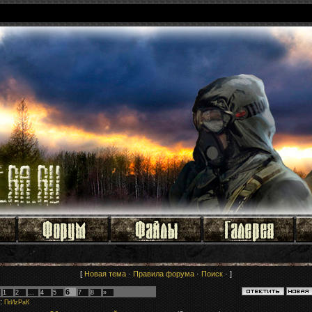
[
Новая тема
·
Правила форума
·
Поиск
· ]
6
1
2
…
4
5
7
8
»
:
ПrИzРaК