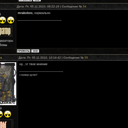
Дата: Пт, 05.11.2010, 08:22:19 | Сообщение №
54
mrakobes
, нормально
й
дераторы
Зоны
es
Дата: Пт, 05.11.2010, 10:14:42 | Сообщение №
55
ну...эт твое мнение
сталкер рулит!
й