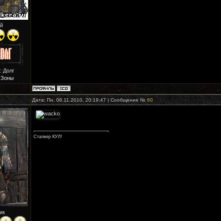
й
: Долг
 Зоны
Дата: Пн, 08.11.2010, 20:19:47 | Сообщение №
60
Сталкер КУЛ!
ик