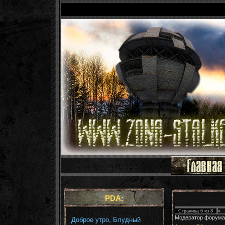
PDA:
Страница
6
из
8
«
Модератор форума
Доброе утро, Блудный