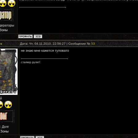
дераторы
Зоны
es
Дата: Чт, 04.11.2010, 22:56:27 | Сообщение №
53
не знаю мне кажется туповато
сталкер рулит!
й
: Долг
 Зоны