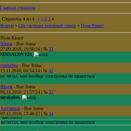
Главная страница
Страница
4
из
4
«
1
2
3
4
Форум
»
Обсуждение книжной серии
»
Пуля Квант
Пуля Квант
Шрам
-
Вне Зоны
27.09.2010, 19:56:24 | №
31
MASALOV123
,
mrakobes
-
Вне Зоны
13.11.2010, 00:34:14 | №
32
не читал. мне вообще электронка не нравиться
Шрам
-
Вне Зоны
06.12.2010, 21:57:54 | №
33
mrakobes
,
Антиквар
-
Вне Зоны
07.12.2010, 13:48:22 | №
34
Quote
(
mrakobes
)
не читал. мне вообще электронка не нравиться