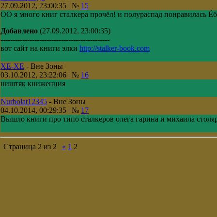
27.09.2012, 23:00:35 | №
15
ОО я много книг сталкера прочёл! и полураспад понравилась Ё
Добавлено
(27.09.2012, 23:00:35)
---------------------------------------------
вот сайт на книги элки
http://stalker-book.com
XE-XE
-
Вне Зоны
03.10.2012, 23:22:06 | №
16
ништяк книженция
Nurbolat12345
-
Вне Зоны
04.10.2014, 00:29:35 | №
17
Вышло книги про типо сталкеров олега гарина и михаила столя
Страница
2
из
2
«
1
2