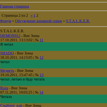
Главная страница
Страница
2
из
2
«
1
2
Форум
»
Обсуждение книжной серии
»
S.T.A.L.K.E.R.
S.T.A.L.K.E.R.
DEMON912
-
Вне Зоны
17.10.2011, 13:13:02 | №
11
Я читал
SHADO
-
Вне Зоны
18.10.2011, 14:15:05 | №
12
читал
Медветь
-
Вне Зоны
19.10.2011, 15:47:45 | №
13
читал ,читаю и буду читать
Roza
-
Вне Зоны
07.11.2011, 19:03:25 | №
14
Читала
Снайпер_вдв
-
Вне Зоны