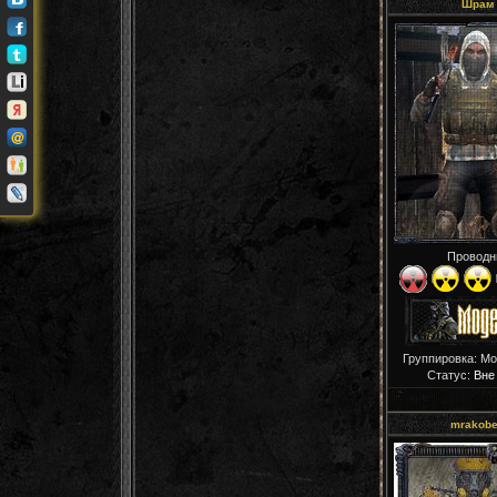
Шрам
Проводн
Группировка: М
Статус:
Вне
mrakob