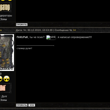
одераторы
 Зоны
es
Дата: Чт, 30.12.2010, 10:13:36 | Сообщение №
34
ПrИzРaК
, ты че псих?
я написал опровержение!!!!
сталкер рулит!
й
: Долг
 Зоны