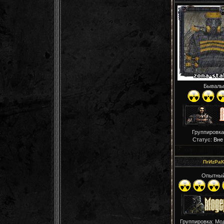
Бывалы
Группировка
Статус:
Вне
ПrИzРaК
Опытны
Группировка: Мо