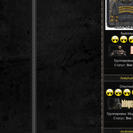
Бывалы
Группировка
Статус:
Вне
ПrИzРaК
Опытны
Группировка: Мо
Статус:
Вне 
mrakob