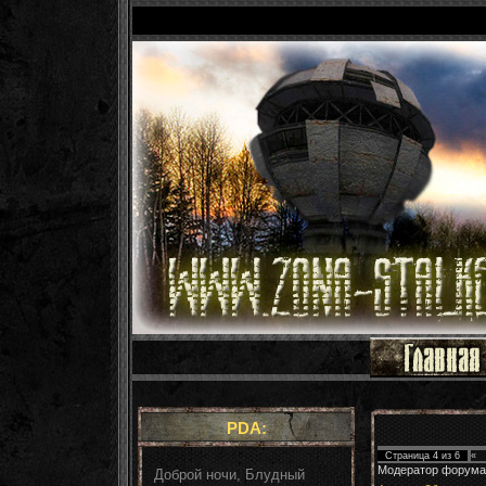
PDA:
Страница
4
из
6
«
Модератор форума
Доброй ночи, Блудный