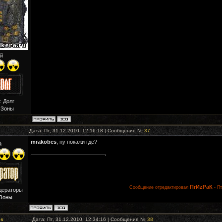
й
: Долг
 Зоны
Дата: Пт, 31.12.2010, 12:16:18 | Сообщение №
37
mrakobes
, ну покажи где?
й
ПrИzРaК
Сообщение отредактировал
-
Пт
дераторы
Зоны
es
Дата: Пт, 31.12.2010, 12:34:16 | Сообщение №
38