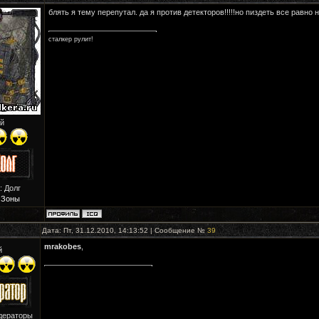
блять я тему перепутал. да я против детекторов!!!!!но пиздеть все равно 
сталкер рулит!
й
: Долг
 Зоны
Дата: Пт, 31.12.2010, 14:13:52 | Сообщение №
39
mrakobes
,
й
дераторы