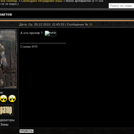
игр сталкер.
»
Свободное обсуждение игры
»
поиск артефактов
(в тч они
п их не видно.)
фактов
Дата: Ср, 29.12.2010, 11:45:53 | Сообщение №
31
А хто против ?
Сталкер КУЛ!
ик
одераторы
 Зоны