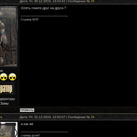
Дата: Чт, 30.12.2010, 13:23:41 | Сообщение №
35
Опять гоните друг на друга ?
Сталкер КУЛ!
ик
одераторы
 Зоны
es
Дата: Пт, 31.12.2010, 12:02:07 | Сообщение №
36
а как же
сталкер рулит!