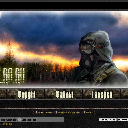
[
Новая тема
·
Правила форума
·
Поиск
· ]
4
1
2
3
5
6
»
:
ПrИzРaК