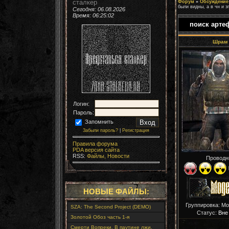
сталкер
Форум
»
Обсуждение 
были видны, а в чн и з
Сегодня: 06.08.2026
Время:
06:25:04
поиск арте
Шрам
Логин:
Пароль:
Запомнить
Забыли пароль?
|
Регистрация
Правила форума
PDA версия сайта
RSS:
Файлы,
Новости
Проводн
НОВЫЕ ФАЙЛЫ:
Группировка: М
SZA: The Second Project (DEMO)
Статус:
Вне
Золотой Обоз часть 1-я
Смерти Вопреки. В паутине лжи.