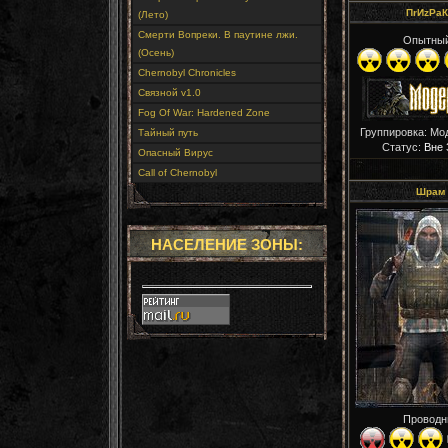
ПrИzРaК
(Лето)
Смерти Вопреки. В паутине лжи.
Опытны
(Осень)
Chernobyl Chronicles
Связной v1.0
Fog Of War: Hardened Zone
Группировка: Мо
Тайный путь
Статус:
Вне 
Опасный Вирус
Call of Chernobyl
Шрам
НАСЕЛЕНИЕ ЗОНЫ:
Проводн