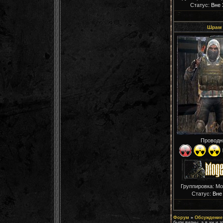
Статус:
Вне 
Шрам
Проводн
Группировка: М
Статус:
Вне
Форум
»
Обсуждение 
были видны, а в чн и з