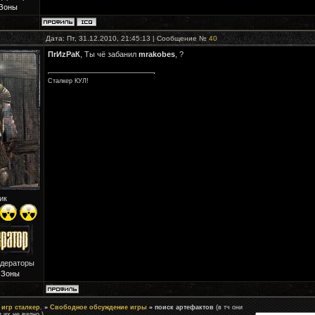
Зоны
Дата: Пт, 31.12.2010, 21:45:13 | Сообщение №
40
ПrИzРaК
, Ты чё забанил
mrakobes
, ?
Сталкер КУЛ!
ик
одераторы
 Зоны
игр сталкер.
»
Свободное обсуждение игры
»
поиск артефактов
(в тч они
п их не видно.)