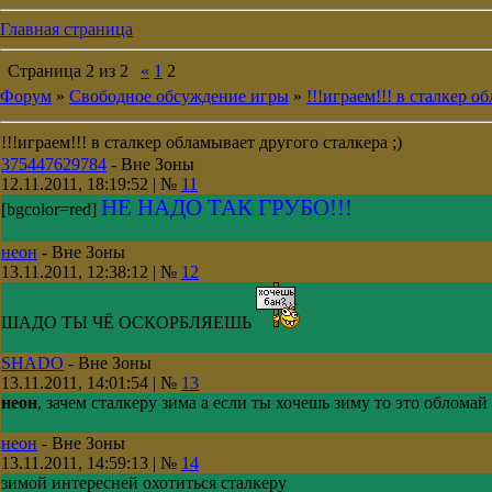
Главная страница
Страница
2
из
2
«
1
2
Форум
»
Свободное обсуждение игры
»
!!!играем!!! в сталкер о
!!!играем!!! в сталкер обламывает другого сталкера ;)
375447629784
-
Вне Зоны
12.11.2011, 18:19:52 | №
11
НЕ НАДО ТАК ГРУБО!!!
[bgcolor=red]
неон
-
Вне Зоны
13.11.2011, 12:38:12 | №
12
ШАДО ТЫ ЧЁ ОСКОРБЛЯЕШЬ
SHADO
-
Вне Зоны
13.11.2011, 14:01:54 | №
13
неон
, зачем сталкеру зима а если ты хочешь зиму то это обломай
неон
-
Вне Зоны
13.11.2011, 14:59:13 | №
14
зимой интересней охотиться сталкеру