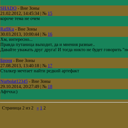
SHADO
-
Вне Зоны
21.02.2012, 14:45:34 | №
15
короче тема не очем
RafIKu
-
Вне Зоны
30.03.2013, 10:00:44 | №
16
Хм, интересно...
Правда путаница выходит, да и мнения разные..
Давайте уважать друг друга! И тогда никто не будет говорить "н
Броня
-
Вне Зоны
27.08.2013, 13:40:18 | №
17
Сталкер мечтает найти редкий артефакт
Nurbolat12345
-
Вне Зоны
29.10.2014, 20:27:49 | №
18
Афтчха:)
Страница
2
из
2
«
1
2