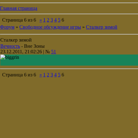
Главная страница
Страница
6
из
6
«
1
2
3
4
5
6
Форум
»
Свободное обсуждение игры
»
Сталкер зимой
Сталкер зимой
Вечность
-
Вне Зоны
23.12.2011, 21:02:26 | №
51
Страница
6
из
6
«
1
2
3
4
5
6