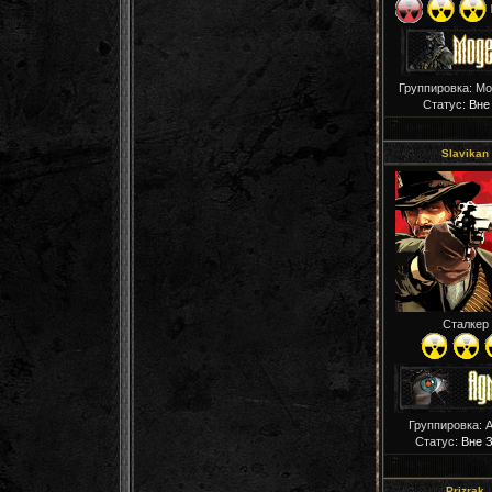
Группировка: М
Статус:
Вне
Slavikan
Сталкер
Группировка: 
Статус:
Вне 
Prizrak