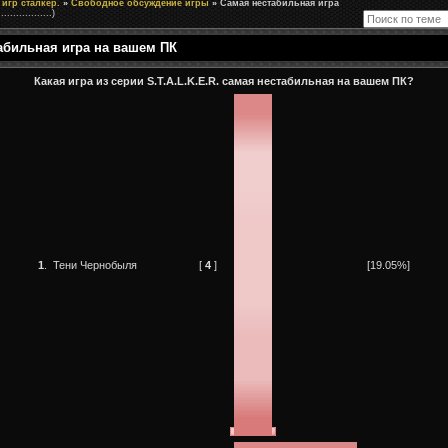
игр сталкер.
»
Свободное обсуждение игры
»
Самая нестабильная игра
..................)
абильная игра на вашем ПК
Какая игра из серии S.T.A.L.K.E.R. самая нестабильная на вашем ПК?
1
.
Тени Чернобыля
[
4
]
[19.05%]