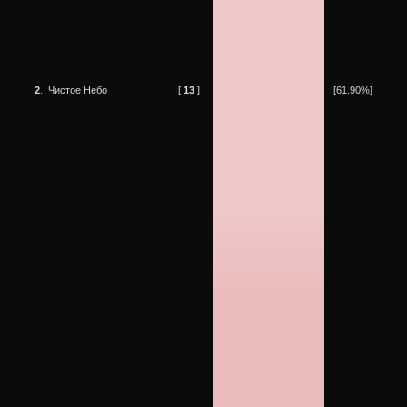
2
.
Чистое Небо
[
13
]
[61.90%]