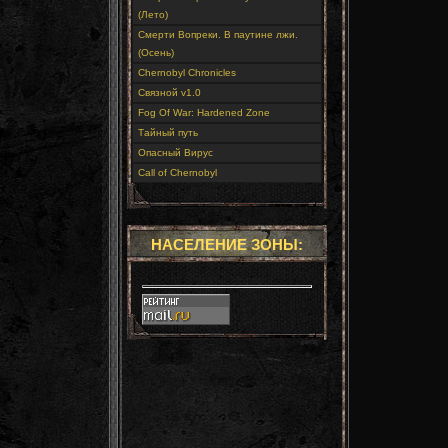
(Лето)
Смерти Вопреки. В паутине лжи.
(Осень)
Chernobyl Chronicles
Связной v1.0
Fog Of War: Hardened Zone
Тайный путь
Опасный Вирус
Call of Chernobyl
НАСЕЛЕНИЕ ЗОНЫ: