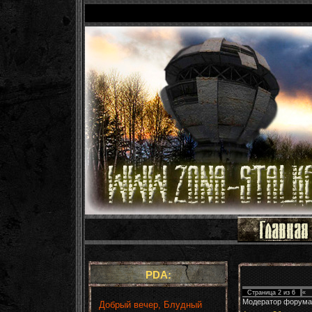
PDA:
Страница
2
из
6
«
Модератор форума
Добрый вечер, Блудный