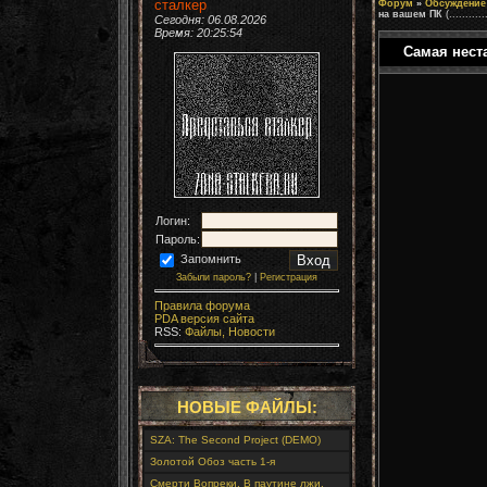
сталкер
Форум
»
Обсуждение 
на вашем ПК
(...........
Сегодня: 06.08.2026
Время:
20:25:56
Самая нест
Логин:
Пароль:
Запомнить
Забыли пароль?
|
Регистрация
Правила форума
PDA версия сайта
RSS:
Файлы,
Новости
НОВЫЕ ФАЙЛЫ:
SZA: The Second Project (DEMO)
Золотой Обоз часть 1-я
Смерти Вопреки. В паутине лжи.