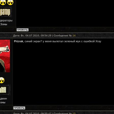
одераторы
 Зоны
Дата: Вс, 04.07.2010, 09:54:26 | Сообщение №
14
Prizrak
, синий экран? у меня вылетал зеленый жук с ошибкой Xray
Админ
Зоны
Дата: Вс, 04.07.2010, 09:55:47 | Сообщение №
15