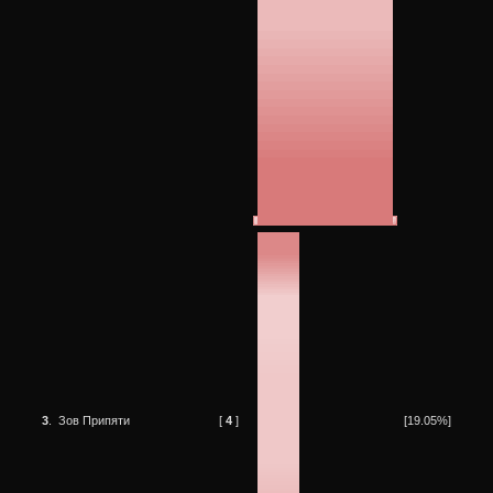
3
.
Зов Припяти
[
4
]
[19.05%]