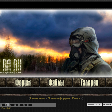
[
Новая тема
·
Правила форума
·
Поиск
· ]
2
1
3
4
5
6
»
:
ПrИzРaК