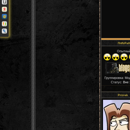
ПrИzРaК
Опытны
Группировка: Мо
Статус:
Вне 
Prizrak