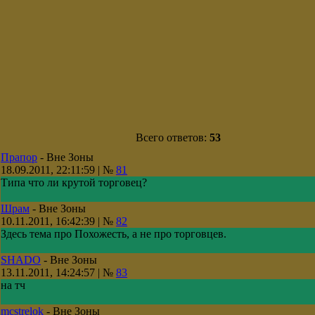
Всего ответов:
53
Прапор
-
Вне Зоны
18.09.2011, 22:11:59 | №
81
Типа что ли крутой торговец?
Шрам
-
Вне Зоны
10.11.2011, 16:42:39 | №
82
Здесь тема про Похожесть, а не про торговцев.
SHADO
-
Вне Зоны
13.11.2011, 14:24:57 | №
83
на тч
mcstrelok
-
Вне Зоны