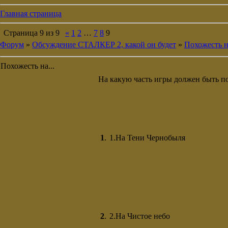
Главная страница
Страница
9
из
9
«
1
2
…
7
8
9
Форум
»
Обсуждение СТАЛКЕР 2, какой он будет
»
Похожесть на
Похожесть на...
На какую часть игры должен быть пох
1
.
1.На Тени Чернобыля
2
.
2.На Чистое небо