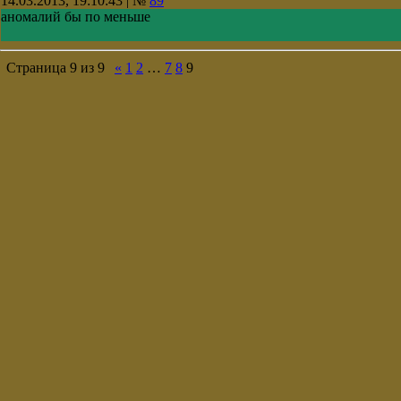
14.03.2013, 19:10:43 | №
89
аномалий бы по меньше
Страница
9
из
9
«
1
2
…
7
8
9