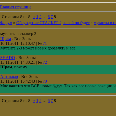
Главная страница
Страница
8
из
8
«
1
2
…
6
7
8
Форум
»
Обсуждение СТАЛКЕР 2, какой он будет
»
мутанты в с
мутанты в сталкер 2
Шрам
-
Вне Зоны
10.11.2011, 12:10:47 | №
71
Мутанта 2-3 может новых добавлять и всё.
SHADO
-
Вне Зоны
13.11.2011, 14:30:21 | №
72
Шрам
, почему
Антиквар
-
Вне Зоны
13.11.2011, 15:42:43 | №
73
Мне кажется что ВСЕ новые будут. Так как все новые локации и
Страница
8
из
8
«
1
2
…
6
7
8