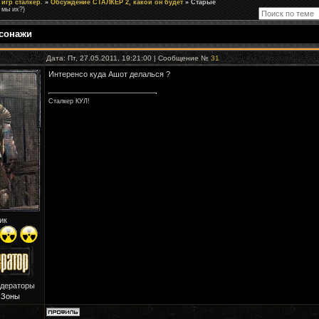
игр сталкер.
»
Обсуждение СТАЛКЕР 2, какой он будет
»
Старые
 мы их?)
сонажи
Дата: Пт, 27.05.2011, 19:21:00 | Сообщение №
31
Интеренсо куда Ашот делалься ?
Сталкер КУЛ!
ик
одераторы
 Зоны