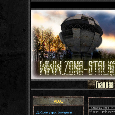
PDA:
Страница
4
из
5
«
Модератор форума
Доброе утро, Блудный