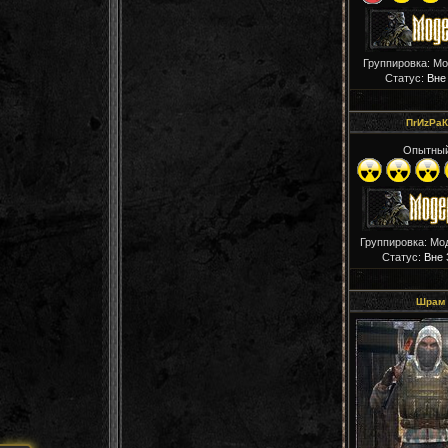
Группировка: М
Статус:
Вне
ПrИzРaК
Опытны
Группировка: Мо
Статус:
Вне 
Шрам