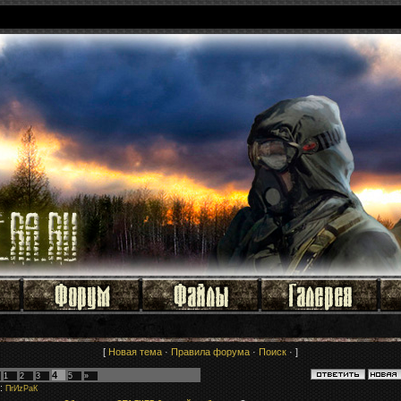
[
Новая тема
·
Правила форума
·
Поиск
· ]
4
1
2
3
5
»
:
ПrИzРaК