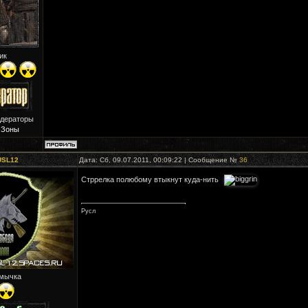
ик
одераторы
 Зоны
USL12
Дата: Сб, 09.07.2011, 00:09:22 | Сообщение №
36
Стррелка полюбому втыкнут куда-нить
Русл
мычка