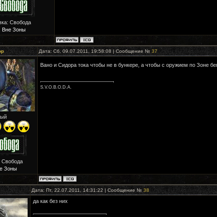
вка: Свобода
:
Вне Зоны
ор
Дата: Сб, 09.07.2011, 19:58:08 | Сообщение №
37
Вано и Сидора тока чтобы не в бункере, а чтобы с оружием по Зоне бе
S.V.O.B.O.D.A.
ый
: Свобода
е Зоны
Дата: Пт, 22.07.2011, 14:31:22 | Сообщение №
38
да как без них