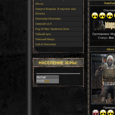
ПrИzРaК
(Лето)
Смерти Вопреки. В паутине лжи.
Опытны
(Осень)
Chernobyl Chronicles
Связной v1.0
Fog Of War: Hardened Zone
Группировка: Мо
Тайный путь
Статус:
Вне 
Опасный Вирус
Call of Chernobyl
Шрам
НАСЕЛЕНИЕ ЗОНЫ:
Проводн