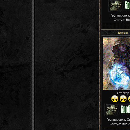
Группировка
Статус:
Вн
Цепеш
СВОБОДА-RE
Сталкер
Группировка: С
Статус:
Вне 