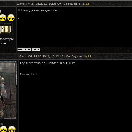
Дата: Пт, 27.05.2011, 19:36:09 | Сообщение №
32
Шрам
, да там же где и был...
й
дераторы
Зоны
Дата: Сб, 28.05.2011, 19:12:46 | Сообщение №
33
Где я его тока в ЧН видел, а в ТЧ нет.
Сталкер КУЛ!
ик