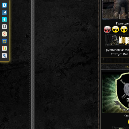
Проводн
Группировка: М
Статус:
Вне
R
От