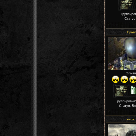
Группиро
Статус
Прап
Опытн
Группировка
Статус:
Вн
неон