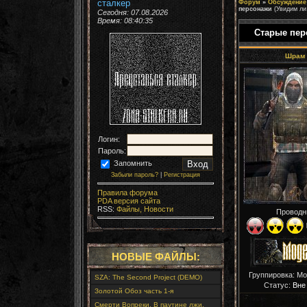
сталкер
Форум
»
Обсуждение 
персонажи
(Увидим ли
Сегодня: 07.08.2026
Время:
08:40:37
Старые пер
Шрам
Логин:
Пароль:
Запомнить
Забыли пароль?
|
Регистрация
Правила форума
PDA версия сайта
RSS:
Файлы,
Новости
Проводн
НОВЫЕ ФАЙЛЫ:
Группировка: М
SZA: The Second Project (DEMO)
Статус:
Вне
Золотой Обоз часть 1-я
Смерти Вопреки. В паутине лжи.