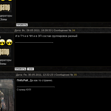
одераторы
 Зоны
Дата: Вс, 29.05.2011, 16:28:53 | Сообщение №
34
И в ТЧ и в ЧН и в ЗП состав группировок разный
й
дераторы
Зоны
Дата: Пн, 30.05.2011, 12:22:23 | Сообщение №
35
ПrИzРaК
, Да как то странно.
Сталкер КУЛ!