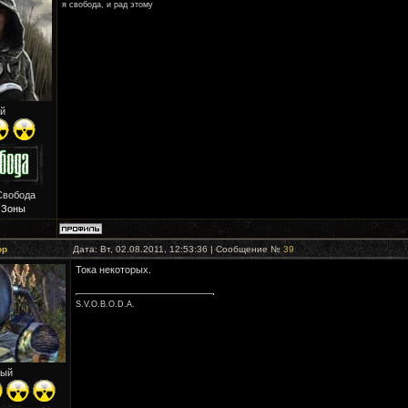
я свобода, и рад этому
й
Свобода
 Зоны
ор
Дата: Вт, 02.08.2011, 12:53:36 | Сообщение №
39
Тока некоторых.
S.V.O.B.O.D.A.
ый