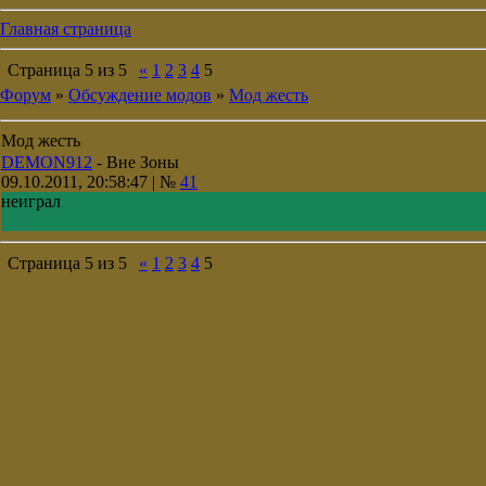
Главная страница
Страница
5
из
5
«
1
2
3
4
5
Форум
»
Обсуждение модов
»
Мод жесть
Мод жесть
DEMON912
-
Вне Зоны
09.10.2011, 20:58:47 | №
41
неиграл
Страница
5
из
5
«
1
2
3
4
5