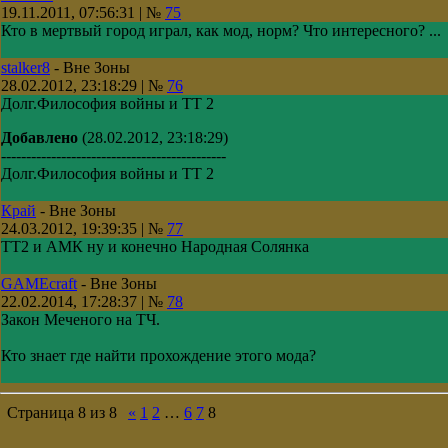
19.11.2011, 07:56:31 | №
75
Кто в мертвый город играл, как мод, норм? Что интересного? ...
stalker8
-
Вне Зоны
28.02.2012, 23:18:29 | №
76
Долг.Философия войны и ТТ 2
Добавлено
(28.02.2012, 23:18:29)
---------------------------------------------
Долг.Философия войны и ТТ 2
Край
-
Вне Зоны
24.03.2012, 19:39:35 | №
77
ТТ2 и АМК ну и конечно Народная Солянка
GAMEcraft
-
Вне Зоны
22.02.2014, 17:28:37 | №
78
Закон Меченого на ТЧ.
Кто знает где найти прохождение этого мода?
Страница
8
из
8
«
1
2
…
6
7
8