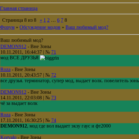
Главная страница
Страница
8
из
8
«
1
2
…
6
7
8
Форум
»
Обсуждение модов
»
Ваш любимый мод?
Ваш любимый мод?
DEMON912
-
Вне Зоны
10.11.2011, 16:44:37 | №
71
мод ВСЕ ДРУЗЬЯ
Roza
-
Вне Зоны
10.11.2011, 20:43:57 | №
72
все друзья. терминатор, супер мод, выдает волк. повелитель зоны,
DEMON912
-
Вне Зоны
14.11.2011, 22:03:08 | №
73
чё за выдает волк
Roza
-
Вне Зоны
17.11.2011, 16:30:25 | №
74
DEMON912
, мод где вол выдает экзу гаус и фт2000
Korvalo
-
Вне Зоны