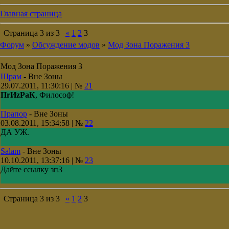
Главная страница
Страница
3
из
3
«
1
2
3
Форум
»
Обсуждение модов
»
Мод Зона Поражения 3
Мод Зона Поражения 3
Шрам
-
Вне Зоны
29.07.2011, 11:30:16 | №
21
ПrИzРaК
, Философ!
Прапор
-
Вне Зоны
03.08.2011, 15:34:58 | №
22
ДА УЖ.
Salam
-
Вне Зоны
10.10.2011, 13:37:16 | №
23
Дайте ссылку зп3
Страница
3
из
3
«
1
2
3