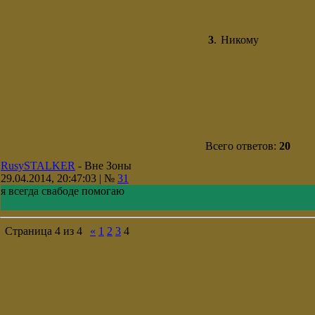
3
.
Никому
Всего ответов:
20
RusySTALKER
-
Вне Зоны
29.04.2014, 20:47:03 | №
31
я всегда свабоде помогаю
Страница
4
из
4
«
1
2
3
4