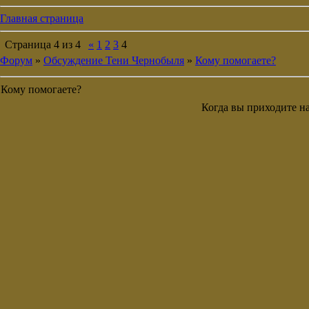
Главная страница
Страница
4
из
4
«
1
2
3
4
Форум
»
Обсуждение Тени Чернобыля
»
Кому помогаете?
Кому помогаете?
Когда вы приходите н