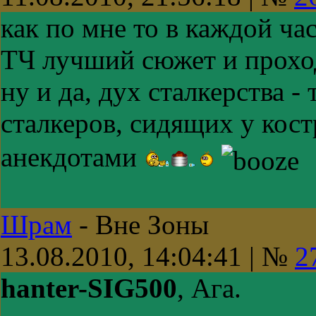
как по мне то в каждой ча
ТЧ лучший сюжет и проход
ну и да, дух сталкерства 
сталкеров, сидящих у кост
анекдотами
Шрам
-
Вне Зоны
13.08.2010, 14:04:41 | №
2
hanter-SIG500
, Ага.