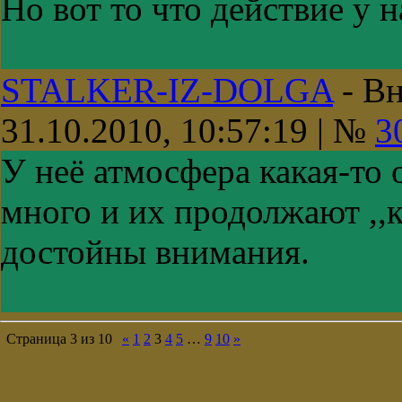
Но вот то что действие у н
STALKER-IZ-DOLGA
-
Вн
31.10.2010, 10:57:19 | №
3
У неё атмосфера какая-то о
много и их продолжают ,,к
достойны внимания.
Страница
3
из
10
«
1
2
3
4
5
…
9
10
»