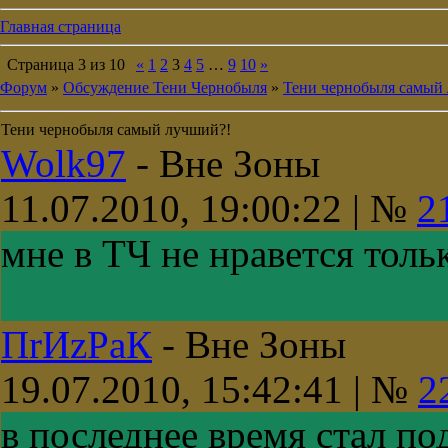
Главная страница
Страница
3
из
10
«
1
2
3
4
5
…
9
10
»
Форум
»
Обсуждение Тени Чернобыля
»
Тени чернобыля самый
Тени чернобыля самый лучший?!
Wolk97
-
Вне Зоны
11.07.2010, 19:00:22 | №
2
мне в ТЧ не нравется толь
ПrИzРaК
-
Вне Зоны
19.07.2010, 15:42:41 | №
2
в последнее время стал по