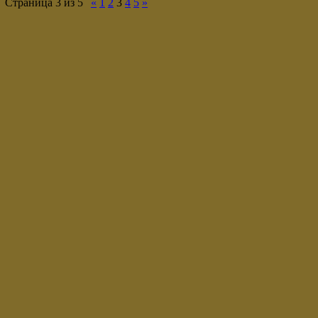
Страница
3
из
5
«
1
2
3
4
5
»