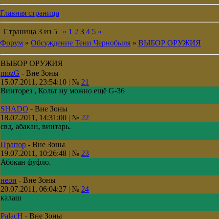
Главная страница
Страница
3
из
5
«
1
2
3
4
5
»
Форум
»
Обсуждение Тени Чернобыля
»
ВЫБОР ОРУЖИЯ
ВЫБОР ОРУЖИЯ
mozG
-
Вне Зоны
15.07.2011, 23:54:10 | №
21
Винторез , Кольт ну можно ещё G-36
SHADO
-
Вне Зоны
18.07.2011, 14:31:00 | №
22
свд, абакан, винтарь.
Прапор
-
Вне Зоны
19.07.2011, 10:26:48 | №
23
Абокан фуфло.
неон
-
Вне Зоны
20.07.2011, 06:04:27 | №
24
калаш
PalacH
-
Вне Зоны