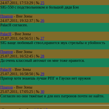
24.07.2011, 17:53:29 | №
25
SIG-550 с подствольником и большой дядя Бэн
Прапор
-
Вне Зоны
24.07.2011, 19:32:37 | №
26
PalacH согласен.
PalacH
-
Вне Зоны
25.07.2011, 04:56:51 | №
27
SIG ваще любимый ствол,нравится звук стрельбы и убойность
Прапор
-
Вне Зоны
25.07.2011, 16:52:45 | №
28
Да очень классный автомат он мне тоже нравится.
PalacH
-
Вне Зоны
25.07.2011, 16:58:50 | №
29
Прапор хотя знааешь лучше РПГ и Гауски нет оружия
Прапор
-
Вне Зоны
25.07.2011, 17:05:25 | №
30
Согласен но они тяжёлые и для них патронов почти не найти.