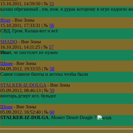
15.10.2011, 14:59:50 | №
55
калаш обрезанный , пм, нож. я дурак которому в игре надоело ж
Ипат
-
Вне Зоны
15.10.2011, 17:33:31 | №
56
СВД, Гром, Калаш-вот и всё
SHADO
-
Вне Зоны
16.10.2011, 14:11:25 | №
57
Ипат
, че пистолет не нужен
Шрам
-
Вне Зоны
04.09.2012, 19:33:55 | №
58
Самое главное бинты и аптека чтобы были
STALKER-IZ-DOLGA
-
Вне Зоны
05.09.2012, 08:46:13 | №
59
винтарь.дезерт игл. бульдог
Шрам
-
Вне Зоны
05.09.2012, 16:52:40 | №
60
STALKER-IZ-DOLGA
, Может Desert Deagle ?