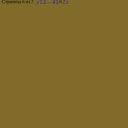
Страница
6
из
7
«
1
2
…
4
5
6
7
»