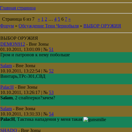
Главная страница
Страница
6
из
7
«
1
2
…
4
5
6
7
»
Форум
»
Обсуждение Тени Чернобыля
»
ВЫБОР ОРУЖИЯ
ВЫБОР ОРУЖИЯ
DEMON912
-
Вне Зоны
01.10.2011, 13:01:09 | №
51
Гром и патронов к нему побольше
Salam
-
Вне Зоны
10.10.2011, 13:22:54 | №
52
Винтарь,ТРс-301,СВД
PalacH
-
Вне Зоны
10.10.2011, 13:26:17 | №
53
Salam
, 2 спайперки?зачем?
Salam
-
Вне Зоны
10.10.2011, 13:31:33 | №
54
PalacH
, Тактика нападения у меня такая
SHADO
-
Вне Зоны